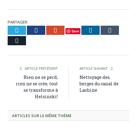
PARTAGER.
Twitter
Facebook
Google+
LinkedIn
Tumblr
Save
Courriel
ARTICLE PRÉCÉDENT
ARTICLE SUIVANT
Rien ne se perd,
Nettoyage des
rien ne se crée, tout
berges du canal de
se transforme à
Lachine
Helsinski!
ARTICLES SUR LE MÊME THÈME