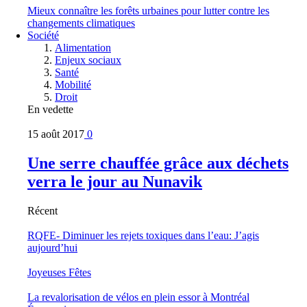
Mieux connaître les forêts urbaines pour lutter contre les
changements climatiques
Société
Alimentation
Enjeux sociaux
Santé
Mobilité
Droit
En vedette
15 août 2017
0
Une serre chauffée grâce aux déchets
verra le jour au Nunavik
Récent
RQFE- Diminuer les rejets toxiques dans l’eau: J’agis
aujourd’hui
Joyeuses Fêtes
La revalorisation de vélos en plein essor à Montréal