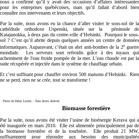
nous a confirmé qu’il y avait des occasions d’affaires intéressantes
pour les entreprises québécoises, mais qu’il fallait d’abord bien
connaître nos intervenants et leurs objectifs.
Par la suite, nous avons eu la chance d’aller visiter le sous-sol de la
cathédrale orthodoxe Uspenski, située sur la péninsule de
Katajanokka, à deux pas du centre-ville d’Helsinki. Pourquoi le sous-
sol ? C’est qu’il abrite depuis quelques années un centre de données
e
informatiques. Auparavant, c’était un abri anti-bombes de la 2
guerr
mondiale. Les serveurs sont refroidis grâce à des tuyaux qui
acheminent de l'eau froide pompée de la mer. L’eau chaude est par la
suite récupérée et injectée dans le système de chauffage urbain.
Et c’est suffisant pour chauffer environ 500 maisons d’Helsinki. Rien
ne se perd, rien ne se crée, tout se transforme !
Photo de Denis Leclerc – Tous droits résérvés
Biomasse forestière
Par la suite, nous avons été visiter l’usine de bioénergie Kerava qui a
été inaugurée en mars 2010. Elle est alimentée principalement par de
la biomasse forestière et de la tourbière. Elle produit 21 MW,
suffisamment pour répondre aux besoins des municipalités