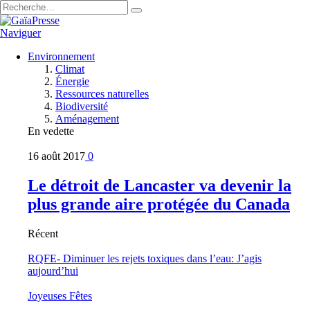
Naviguer
Environnement
Climat
Énergie
Ressources naturelles
Biodiversité
Aménagement
En vedette
16 août 2017
0
Le détroit de Lancaster va devenir la
plus grande aire protégée du Canada
Récent
RQFE- Diminuer les rejets toxiques dans l’eau: J’agis
aujourd’hui
Joyeuses Fêtes