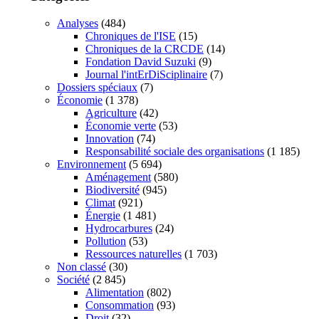
Analyses
(484)
Chroniques de l'ISE
(15)
Chroniques de la CRCDE
(14)
Fondation David Suzuki
(9)
Journal l'intErDiSciplinaire
(7)
Dossiers spéciaux
(7)
Économie
(1 378)
Agriculture
(42)
Économie verte
(53)
Innovation
(74)
Responsabilité sociale des organisations
(1 185)
Environnement
(5 694)
Aménagement
(580)
Biodiversité
(945)
Climat
(921)
Énergie
(1 481)
Hydrocarbures
(24)
Pollution
(53)
Ressources naturelles
(1 703)
Non classé
(30)
Société
(2 845)
Alimentation
(802)
Consommation
(93)
Droit
(32)