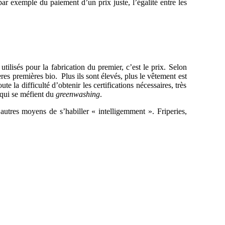
par exemple du paiement d’un prix juste, l’égalité entre les
utilisés pour la fabrication du premier, c’est le prix. Selon
es premières bio. Plus ils sont élevés, plus le vêtement est
e la difficulté d’obtenir les certifications nécessaires, très
 qui se méfient du
greenwashing
.
utres moyens de s’habiller « intelligemment ». Friperies,