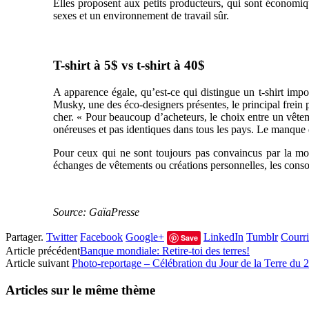
Elles proposent aux petits producteurs, qui sont économique
sexes et un environnement de travail sûr.
T-shirt à 5$ vs t-shirt à 40$
A apparence égale, qu’est-ce qui distingue un t-shirt import
Musky, une des éco-designers présentes, le principal frein 
cher. « Pour beaucoup d’acheteurs, le choix entre un vêtement
onéreuses et pas identiques dans tous les pays. Le manque
Pour ceux qui ne sont toujours pas convaincus par la mod
échanges de vêtements ou créations personnelles, les con
Source: GaïaPresse
Partager.
Twitter
Facebook
Google+
LinkedIn
Tumblr
Courri
Save
Article précédent
Banque mondiale: Retire-toi des terres!
Article suivant
Photo-reportage – Célébration du Jour de la Terre du 2
Articles sur le même thème