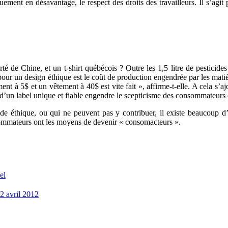
ment en désavantage, le respect des droits des travailleurs. Il s’agit 
é de Chine, et un t-shirt québécois ? Outre les 1,5 litre de pesticides 
pour un design éthique est le coût de production engendrée par les matièr
 à 5$ et un vêtement à 40$ est vite fait », affirme-t-elle. A cela s’ajout
 d’un label unique et fiable engendre le scepticisme des consommateurs
e éthique, ou qui ne peuvent pas y contribuer, il existe beaucoup d’a
sommateurs ont les moyens de devenir « consomacteurs ».
el
2 avril 2012