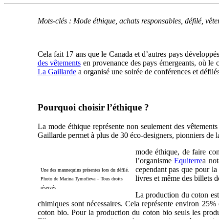
Mots-clés : Mode éthique, achats responsables, défilé, vêt
Cela fait 17 ans que le Canada et d’autres pays développés
des vêtements
en provenance des pays émergeants, où le co
La Gaillarde
a organisé une soirée de conférences et défilés
Pourquoi choisir l’éthique ?
La mode éthique représente non seulement des vêtements à f
Gaillarde permet à plus de 30 éco-designers, pionniers de l
mode éthique, de faire con
l’organisme
Equiterre
a not
cependant pas que pour la 
Une des mannequins présentes lors du défilé.
livres et même des billets
Photo de Marina Tymofieva – Tous droits
réservés
La production du coton est 
chimiques sont nécessaires. Cela représente environ 25% de
coton bio. Pour la production du coton bio seuls les produ