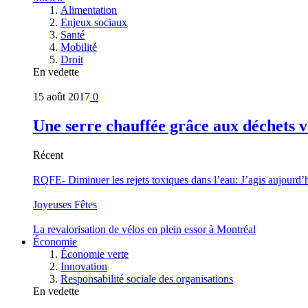
Alimentation
Enjeux sociaux
Santé
Mobilité
Droit
En vedette
15 août 2017
0
Une serre chauffée grâce aux déchets v
Récent
RQFE- Diminuer les rejets toxiques dans l’eau: J’agis aujourd’
Joyeuses Fêtes
La revalorisation de vélos en plein essor à Montréal
Économie
Économie verte
Innovation
Responsabilité sociale des organisations
En vedette