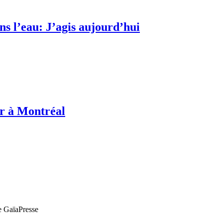
s l’eau: J’agis aujourd’hui
or à Montréal
de GaïaPresse