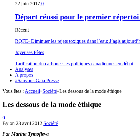
22 juin 2017
0
Départ réussi pour le premier répertoi
Récent
RQFE- Diminuer les rejets toxiques dans l’eau: J’agis aujourd’
Joyeuses Fêtes
Tarification du carbone : les politiques canadiennes en débat
Analyses
A propos
#Sauvons Gaïa Presse
Vous êtes :
Accueil
»
Société
»
Les dessous de la mode éthique
Les dessous de la mode éthique
0
By
on
23 avril 2012
Société
Par
Marina Tymofieva