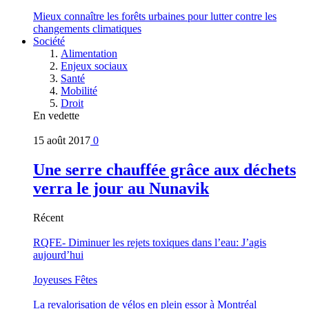
Mieux connaître les forêts urbaines pour lutter contre les
changements climatiques
Société
Alimentation
Enjeux sociaux
Santé
Mobilité
Droit
En vedette
15 août 2017
0
Une serre chauffée grâce aux déchets
verra le jour au Nunavik
Récent
RQFE- Diminuer les rejets toxiques dans l’eau: J’agis
aujourd’hui
Joyeuses Fêtes
La revalorisation de vélos en plein essor à Montréal