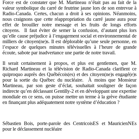
Force est de constater que M. Martineau n’était pas au fait de la
valeur symbolique du carré de feutrine jaune lors de son entrevue à
Radio-Canada. Certes, chacun a droit à ses opinions. Néanmoins,
nous craignons que cette réappropriation du carré jaune aura pour
effet de brouiller notre message et les fruits de longs efforts
citoyens. Il faut éviter de semer la confusion, d’autant plus lors
qu’elle cause préjudice à l’engagement social et environnemental de
milliers de citoyen(ne)s. Il est déplorable qu’une seule personne, en
l’espace de quelques minutes télévisuelles à l’heure de grande
écoute, sabote par inadvertance une partie de notre travail.
Il serait certainement à propos, et plus est gentlemen, que M.
Richard Martineau et la télévision de Radio-Canada clarifient ce
quiproquo auprès des Québécois(es) et des citoyen(ne)s engagé(e)s
pour la sortie du Québec du nucléaire. À moins que Monsieur
Martineau, par son geste d’éclat, souhaitait souligner de façon
indirecte qu’en déclassant Gentilly-2 et en développant une expertise
mondiale en ce sens, on puisse mettre un terme à la grève étudiante
en finançant plus adéquatement notre système d’éducation ?
Sébastien Bois, porte-parole des CentricoisES et MauricienNEs
pour le déclassement nucléaire