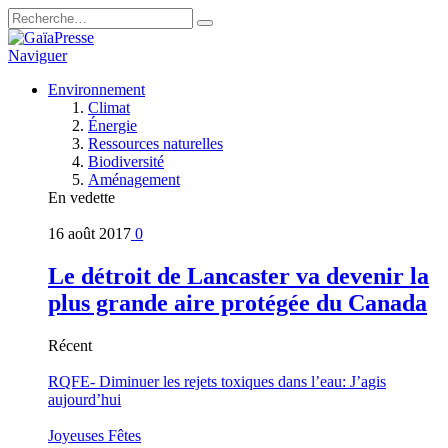
Naviguer
Environnement
Climat
Énergie
Ressources naturelles
Biodiversité
Aménagement
En vedette
16 août 2017
0
Le détroit de Lancaster va devenir la
plus grande aire protégée du Canada
Récent
RQFE- Diminuer les rejets toxiques dans l’eau: J’agis
aujourd’hui
Joyeuses Fêtes