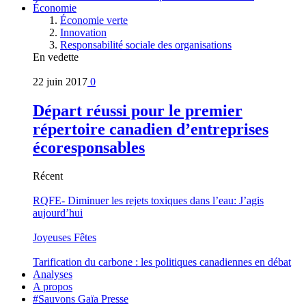
Économie
Économie verte
Innovation
Responsabilité sociale des organisations
En vedette
22 juin 2017
0
Départ réussi pour le premier
répertoire canadien d’entreprises
écoresponsables
Récent
RQFE- Diminuer les rejets toxiques dans l’eau: J’agis
aujourd’hui
Joyeuses Fêtes
Tarification du carbone : les politiques canadiennes en débat
Analyses
A propos
#Sauvons Gaïa Presse