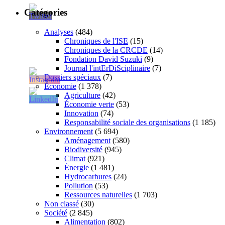
Catégories
Analyses
(484)
Chroniques de l'ISE
(15)
Chroniques de la CRCDE
(14)
Fondation David Suzuki
(9)
Journal l'intErDiSciplinaire
(7)
Dossiers spéciaux
(7)
Économie
(1 378)
Agriculture
(42)
Économie verte
(53)
Innovation
(74)
Responsabilité sociale des organisations
(1 185)
Environnement
(5 694)
Aménagement
(580)
Biodiversité
(945)
Climat
(921)
Énergie
(1 481)
Hydrocarbures
(24)
Pollution
(53)
Ressources naturelles
(1 703)
Non classé
(30)
Société
(2 845)
Alimentation
(802)