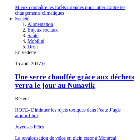
Mieux connaître les forêts urbaines pour lutter contre les
changements climatiques
Société
Alimentation
Enjeux sociaux
Santé
Mobilité
Droit
En vedette
15 août 2017
0
Une serre chauffée grâce aux déchets
verra le jour au Nunavik
Récent
RQFE- Diminuer les rejets toxiques dans l’eau: J’agis
aujourd’hui
Joyeuses Fêtes
La revalorisation de vélos en plein essor à Montréal