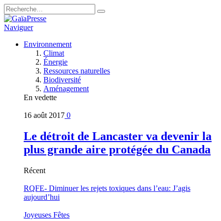
Naviguer
Environnement
Climat
Énergie
Ressources naturelles
Biodiversité
Aménagement
En vedette
16 août 2017
0
Le détroit de Lancaster va devenir la
plus grande aire protégée du Canada
Récent
RQFE- Diminuer les rejets toxiques dans l’eau: J’agis
aujourd’hui
Joyeuses Fêtes