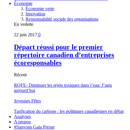
Économie
Économie verte
Innovation
Responsabilité sociale des organisations
En vedette
22 juin 2017
0
Départ réussi pour le premier
répertoire canadien d’entreprises
écoresponsables
Récent
RQFE- Diminuer les rejets toxiques dans l’eau: J’agis
aujourd’hui
Joyeuses Fêtes
Tarification du carbone : les politiques canadiennes en débat
Analyses
A propos
#Sauvons Gaïa Presse