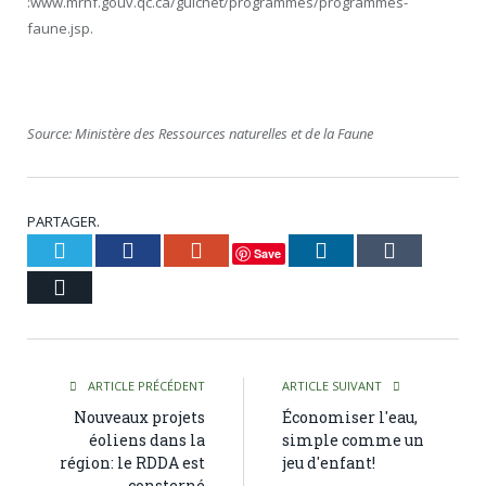
:www.mrnf.gouv.qc.ca/guichet/programmes/programmes-
faune.jsp.
Source: Ministère des Ressources naturelles et de la Faune
PARTAGER.
Twitter
Facebook
Google+
LinkedIn
Tumblr
Save
Courriel
ARTICLE PRÉCÉDENT
ARTICLE SUIVANT
Nouveaux projets
Économiser l'eau,
éoliens dans la
simple comme un
région: le RDDA est
jeu d'enfant!
consterné