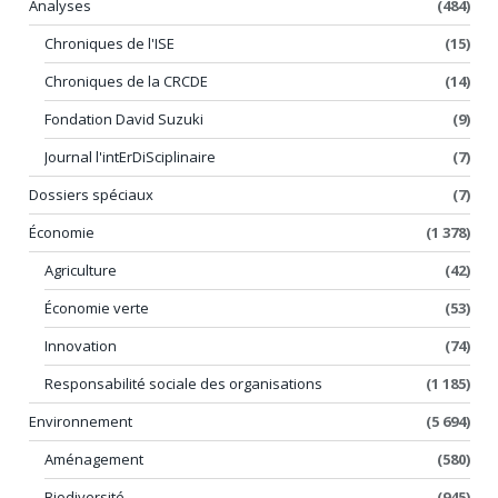
Analyses
(484)
Chroniques de l'ISE
(15)
Chroniques de la CRCDE
(14)
Fondation David Suzuki
(9)
Journal l'intErDiSciplinaire
(7)
Dossiers spéciaux
(7)
Économie
(1 378)
Agriculture
(42)
Économie verte
(53)
Innovation
(74)
Responsabilité sociale des organisations
(1 185)
Environnement
(5 694)
Aménagement
(580)
Biodiversité
(945)