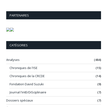
PARTENAIRES
CATÉGORIES
Analyses
(484)
Chroniques de l'ISE
(15)
Chroniques de la CRCDE
(14)
Fondation David Suzuki
(9)
Journal l'intErDiSciplinaire
(7)
Dossiers spéciaux
(7)