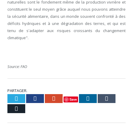
naturelles sont le fondement même de la production vivrière et
constituent le seul moyen grâce auquel nous pouvons atteindre
la sécurité alimentaire, dans un monde souvent confronté à des
déficits hydriques et à une dégradation des terres, et qui est
tenu de s'adapter aux risques croissants du changement
climatique".
Source: FAO
PARTAGER.
Twitter
Facebook
Google+
LinkedIn
Tumblr
Save
Courriel