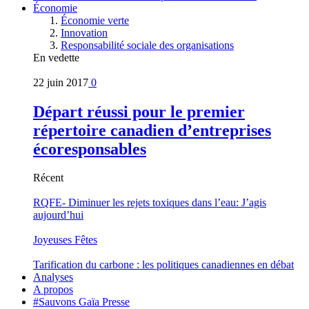
Économie
Économie verte
Innovation
Responsabilité sociale des organisations
En vedette
22 juin 2017
0
Départ réussi pour le premier
répertoire canadien d’entreprises
écoresponsables
Récent
RQFE- Diminuer les rejets toxiques dans l’eau: J’agis
aujourd’hui
Joyeuses Fêtes
Tarification du carbone : les politiques canadiennes en débat
Analyses
A propos
#Sauvons Gaïa Presse