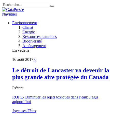
Naviguer
Environnement
Climat
Énergie
Ressources naturelles
Biodiversité
Aménagement
En vedette
16 août 2017
0
Le détroit de Lancaster va devenir la
plus grande aire protégée du Canada
Récent
RQFE- Diminuer les rejets toxiques dans l’eau: J’agis
aujourd’hui
Joyeuses Fêtes