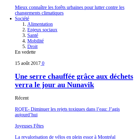
Mieux connaître les forêts urbaines pour lutter contre les
changements climatiques
Société
Alimentation
Enjeux sociaux
Santé
Mobilité
Droit
En vedette
15 août 2017
0
Une serre chauffée grâce aux déchets
verra le jour au Nunavik
Récent
RQFE- Diminuer les rejets toxiques dans l’eau: J’agis
aujourd’hui
Joyeuses Fêtes
La revalorisation de vélos en plein essor à Montréal