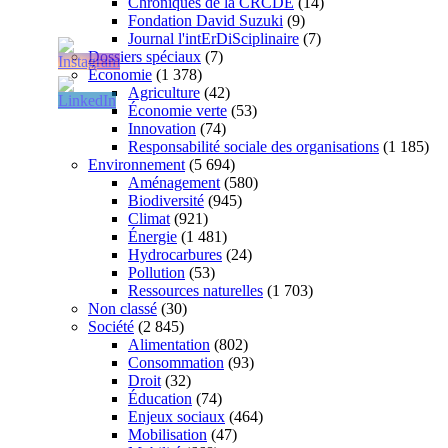
Chroniques de la CRCDE
(14)
Fondation David Suzuki
(9)
Journal l'intErDiSciplinaire
(7)
Dossiers spéciaux
(7)
Économie
(1 378)
Agriculture
(42)
Économie verte
(53)
Innovation
(74)
Responsabilité sociale des organisations
(1 185)
Environnement
(5 694)
Aménagement
(580)
Biodiversité
(945)
Climat
(921)
Énergie
(1 481)
Hydrocarbures
(24)
Pollution
(53)
Ressources naturelles
(1 703)
Non classé
(30)
Société
(2 845)
Alimentation
(802)
Consommation
(93)
Droit
(32)
Éducation
(74)
Enjeux sociaux
(464)
Mobilisation
(47)