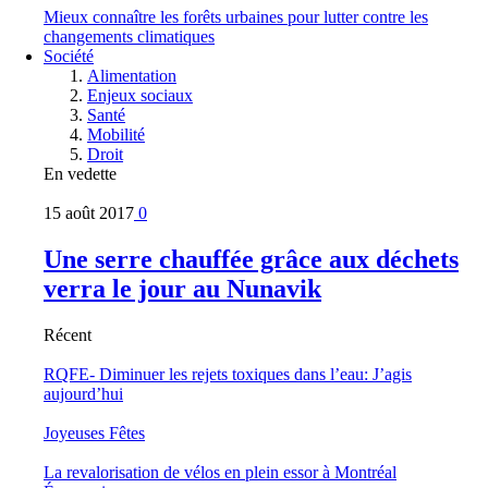
Mieux connaître les forêts urbaines pour lutter contre les
changements climatiques
Société
Alimentation
Enjeux sociaux
Santé
Mobilité
Droit
En vedette
15 août 2017
0
Une serre chauffée grâce aux déchets
verra le jour au Nunavik
Récent
RQFE- Diminuer les rejets toxiques dans l’eau: J’agis
aujourd’hui
Joyeuses Fêtes
La revalorisation de vélos en plein essor à Montréal