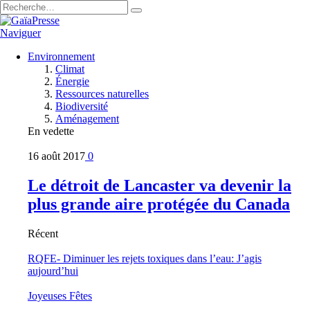
Naviguer
Environnement
Climat
Énergie
Ressources naturelles
Biodiversité
Aménagement
En vedette
16 août 2017
0
Le détroit de Lancaster va devenir la
plus grande aire protégée du Canada
Récent
RQFE- Diminuer les rejets toxiques dans l’eau: J’agis
aujourd’hui
Joyeuses Fêtes