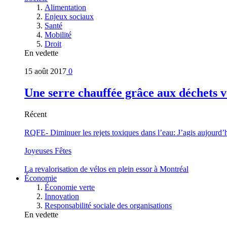
Alimentation
Enjeux sociaux
Santé
Mobilité
Droit
En vedette
15 août 2017
0
Une serre chauffée grâce aux déchets v
Récent
RQFE- Diminuer les rejets toxiques dans l’eau: J’agis aujourd’
Joyeuses Fêtes
La revalorisation de vélos en plein essor à Montréal
Économie
Économie verte
Innovation
Responsabilité sociale des organisations
En vedette