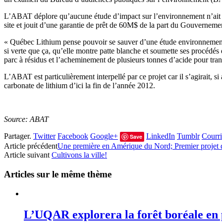
L’ABAT déplore qu’aucune étude d’impact sur l’environnement n’ait é
site et jouit d’une garantie de prêt de 60M$ de la part du Gouverne
« Québec Lithium pense pouvoir se sauver d’une étude environnementale 
si verte que ça, qu’elle montre patte blanche et soumette ses procédé
parc à résidus et l’acheminement de plusieurs tonnes d’acide pour trans
L’ABAT est particulièrement interpellé par ce projet car il s’agirait,
carbonate de lithium d’ici la fin de l’année 2012.
Source: ABAT
Partager.
Twitter
Facebook
Google+
LinkedIn
Tumblr
Courri
Save
Article précédent
Une première en Amérique du Nord; Premier projet d
Article suivant
Cultivons la ville!
Articles sur le même thème
L’UQAR explorera la forêt boréale en 