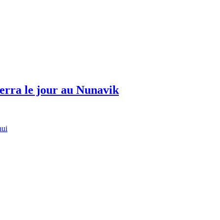
erra le jour au Nunavik
hui