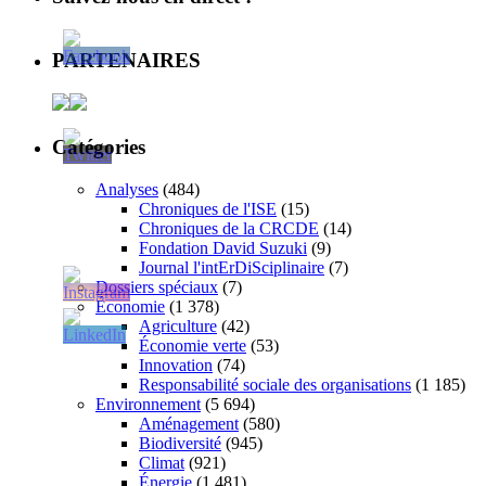
PARTENAIRES
Catégories
Analyses
(484)
Chroniques de l'ISE
(15)
Chroniques de la CRCDE
(14)
Fondation David Suzuki
(9)
Journal l'intErDiSciplinaire
(7)
Dossiers spéciaux
(7)
Économie
(1 378)
Agriculture
(42)
Économie verte
(53)
Innovation
(74)
Responsabilité sociale des organisations
(1 185)
Environnement
(5 694)
Aménagement
(580)
Biodiversité
(945)
Climat
(921)
Énergie
(1 481)