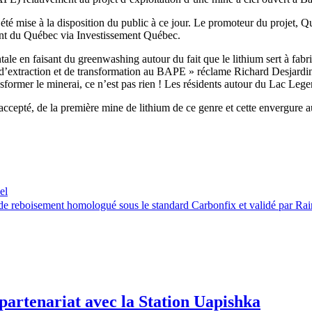
té mise à la disposition du public à ce jour. Le promoteur du projet, 
ment du Québec via Investissement Québec.
en faisant du greenwashing autour du fait que le lithium sert à fabrique
s d’extraction et de transformation au BAPE » réclame Richard Desjardin
former le minerai, ce n’est pas rien ! Les résidents autour du Lac Legen
 si accepté, de la première mine de lithium de ce genre et cette envergu
el
e reboisement homologué sous le standard Carbonfix et validé par Rain
partenariat avec la Station Uapishka