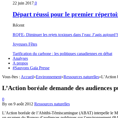
22 juin 2017
0
Départ réussi pour le premier répertoi
Récent
RQFE- Diminuer les rejets toxiques dans l’eau: J’agis aujourd’
Joyeuses Fêtes
Tarification du carbone : les politiques canadiennes en débat
Analyses
A propos
#Sauvons Gaïa Presse
Vous êtes :
Accueil
»
Environnement
»
Ressources naturelles
»
L’Action 
L’Action boréale demande des audiences pu
0
By
on
9 août 2012
Ressources naturelles
L’Action boréale de l’Abitibi-Témiscamingue (ABAT) interpelle le M
un examen du Bureau d’audiences publiques sur l’environnement (BAPE