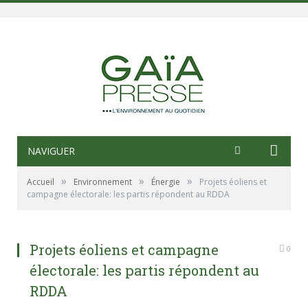
NAVIGUER
»
»
»
Accueil
Environnement
Énergie
Projets éoliens et
campagne électorale: les partis répondent au RDDA
Projets éoliens et campagne
0
électorale: les partis répondent au
RDDA