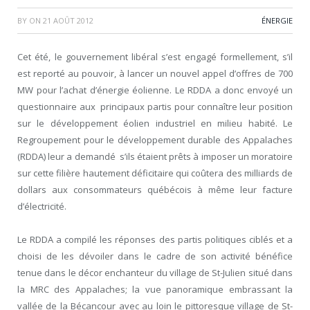
BY
ON
21 AOÛT 2012
ÉNERGIE
Cet été, le gouvernement libéral s’est engagé formellement, s’il
est reporté au pouvoir, à lancer un nouvel appel d’offres de 700
MW pour l’achat d’énergie éolienne. Le RDDA a donc envoyé un
questionnaire aux principaux partis pour connaître leur position
sur le développement éolien industriel en milieu habité. Le
Regroupement pour le développement durable des Appalaches
(RDDA) leur a demandé s’ils étaient prêts à imposer un moratoire
sur cette filière hautement déficitaire qui coûtera des milliards de
dollars aux consommateurs québécois à même leur facture
d’électricité.
Le RDDA a compilé les réponses des partis politiques ciblés et a
choisi de les dévoiler dans le cadre de son activité bénéfice
tenue dans le décor enchanteur du village de St-Julien situé dans
la MRC des Appalaches; la vue panoramique embrassant la
vallée de la Bécancour avec au loin le pittoresque village de St-