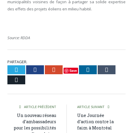
municipalités voisines de façon à partager sa solide expertise
des effets des projets éoliens en milieu habité.
Source: RDDA
PARTAGER.
Twitter
Facebook
Google+
LinkedIn
Tumblr
Save
Courriel
ARTICLE PRÉCÉDENT
ARTICLE SUIVANT
Un nouveau réseau
Une Journée
d’ambassadeurs
d’action contre la
pour les possibilités
faim à Montréal