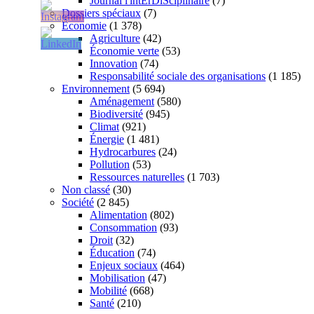
Journal l'intErDiSciplinaire
(7)
Dossiers spéciaux
(7)
Économie
(1 378)
Agriculture
(42)
Économie verte
(53)
Innovation
(74)
Responsabilité sociale des organisations
(1 185)
Environnement
(5 694)
Aménagement
(580)
Biodiversité
(945)
Climat
(921)
Énergie
(1 481)
Hydrocarbures
(24)
Pollution
(53)
Ressources naturelles
(1 703)
Non classé
(30)
Société
(2 845)
Alimentation
(802)
Consommation
(93)
Droit
(32)
Éducation
(74)
Enjeux sociaux
(464)
Mobilisation
(47)
Mobilité
(668)
Santé
(210)