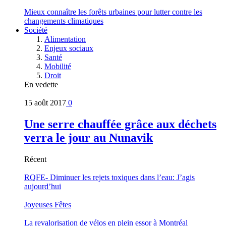
Mieux connaître les forêts urbaines pour lutter contre les
changements climatiques
Société
Alimentation
Enjeux sociaux
Santé
Mobilité
Droit
En vedette
15 août 2017
0
Une serre chauffée grâce aux déchets
verra le jour au Nunavik
Récent
RQFE- Diminuer les rejets toxiques dans l’eau: J’agis
aujourd’hui
Joyeuses Fêtes
La revalorisation de vélos en plein essor à Montréal