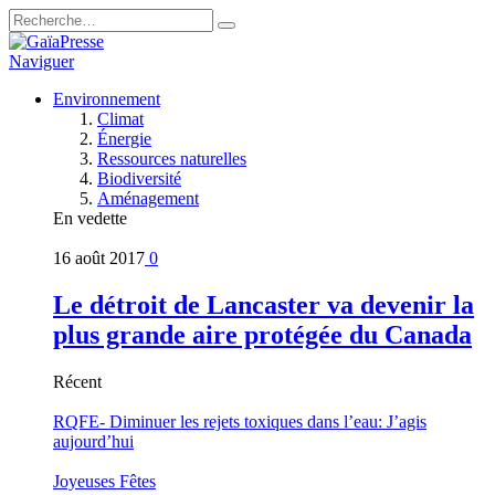
Naviguer
Environnement
Climat
Énergie
Ressources naturelles
Biodiversité
Aménagement
En vedette
16 août 2017
0
Le détroit de Lancaster va devenir la
plus grande aire protégée du Canada
Récent
RQFE- Diminuer les rejets toxiques dans l’eau: J’agis
aujourd’hui
Joyeuses Fêtes