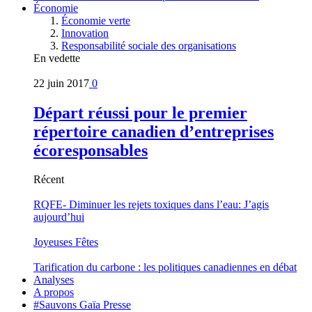
Économie
Économie verte
Innovation
Responsabilité sociale des organisations
En vedette
22 juin 2017
0
Départ réussi pour le premier
répertoire canadien d’entreprises
écoresponsables
Récent
RQFE- Diminuer les rejets toxiques dans l’eau: J’agis
aujourd’hui
Joyeuses Fêtes
Tarification du carbone : les politiques canadiennes en débat
Analyses
A propos
#Sauvons Gaïa Presse