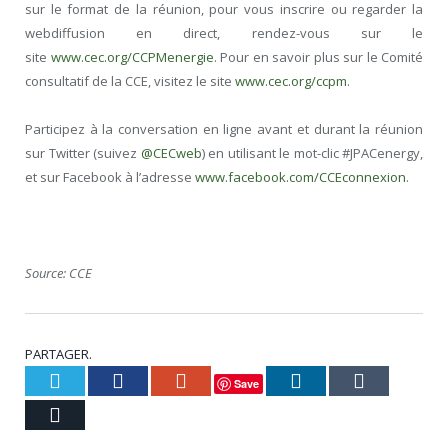
sur le format de la réunion, pour vous inscrire ou regarder la
webdiffusion en direct, rendez-vous sur le
site
www.cec.org/CCPMenergie
. Pour en savoir plus sur le Comité
consultatif de la CCE, visitez le site
www.cec.org/ccpm
.
Participez à la conversation en ligne avant et durant la réunion
sur Twitter (suivez
@CECweb
) en utilisant le mot-clic #JPACenergy,
et sur Facebook à l’adresse
www.facebook.com/CCEconnexion
.
Source: CCE
PARTAGER.
Twitter
Facebook
Google+
LinkedIn
Tumblr
Save
Courriel