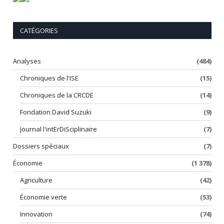
CATÉGORIES
Analyses
(484)
Chroniques de l'ISE
(15)
Chroniques de la CRCDE
(14)
Fondation David Suzuki
(9)
Journal l'intErDiSciplinaire
(7)
Dossiers spéciaux
(7)
Économie
(1 378)
Agriculture
(42)
Économie verte
(53)
Innovation
(74)