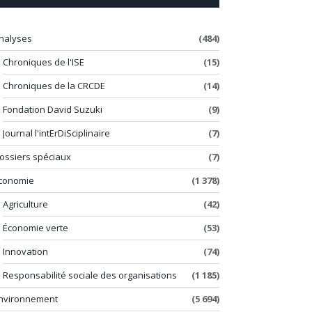
nalyses
(484)
Chroniques de l'ISE
(15)
Chroniques de la CRCDE
(14)
Fondation David Suzuki
(9)
Journal l'intErDiSciplinaire
(7)
ossiers spéciaux
(7)
conomie
(1 378)
Agriculture
(42)
Économie verte
(53)
Innovation
(74)
Responsabilité sociale des organisations
(1 185)
nvironnement
(5 694)