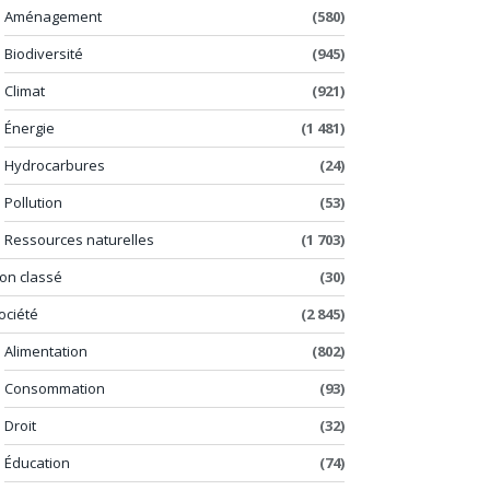
Aménagement
(580)
Biodiversité
(945)
Climat
(921)
Énergie
(1 481)
Hydrocarbures
(24)
Pollution
(53)
Ressources naturelles
(1 703)
on classé
(30)
ociété
(2 845)
Alimentation
(802)
Consommation
(93)
Droit
(32)
Éducation
(74)