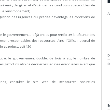
évenir, de gérer et d’atténuer les conditions susceptibles de
u à l’environnement;
A
estion des urgences qui précise davantage les conditions de
e le gouvernement a déjà prises pour renforcer la sécurité des
ment responsables des ressources. Ainsi, l’Office national de
 de gazoducs, soit 150
D
utre, le gouvernement double, de trois à six, le nombre de
É
 des gazoducs afin de déceler les lacunes éventuelles avant que
ines, consulter le site Web de Ressources naturelles
E