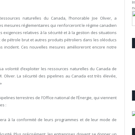
I
n
Ressources naturelles du Canada, l’honorable Joe Oliver, a
les mesures réglementaires qui renforceront le régime canadien
 exigences relatives à la sécurité et à la gestion des situations
t de pétrole brut et autres produits pétroliers dans les oléoducs
ans incident. Ces nouvelles mesures amélioreront encore notre
 volonté d’exploiter les ressources naturelles du Canada de
. Oliver. La sécurité des pipelines au Canada est très élevée,
»
elines terrestres de l’Office national de l’Énergie, qui viennent
es :
lera à la conformité de leurs programmes et de leur mode de
urité. Plus précisément, les entreprises doivent se donner un