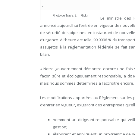
Photo de Travis S. – Flickr
Le ministre des 
annoncé aujourd’hui l’entrée en vigueur de nouvel
de sécurité des pipelines en instaurant de nouvelles
d’urgence. À l’heure actuelle, 99,9996 % du transpor
assujettis à la réglementation fédérale se fait s
bilan.
« Notre gouvernement démontre encore une fois sa
façon sûre et écologiquement responsable, a dit M
mais nous sommes déterminés à l’accroître encore. 
Les modifications apportées au Règlement sur les pip
d’entrer en vigueur, exigeront des entreprises qu’ell
nomment un dirigeant responsable qui veil
gestion;
élaborent et appliquent un programme de séc