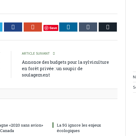
itter
Facebook
Google+
LinkedIn
Tumblr
Courriel
Save
T
ARTICLE SUIVANT
e
Annonce des budgets pour la sylviculture
e
en forêt privée : un soupir de
soulagement
N
S
gne «2020 sans avion»
La 5G ignore les enjeux
 Canada
écologiques