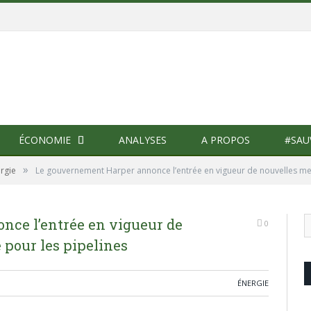
ÉCONOMIE
ANALYSES
A PROPOS
#SAU
»
rgie
Le gouvernement Harper annonce l’entrée en vigueur de nouvelles mes
ce l’entrée en vigueur de
0
 pour les pipelines
ÉNERGIE