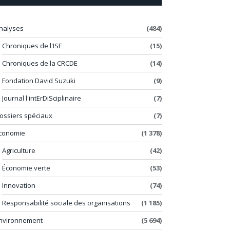
nalyses
(484)
Chroniques de l'ISE
(15)
Chroniques de la CRCDE
(14)
Fondation David Suzuki
(9)
Journal l'intErDiSciplinaire
(7)
ossiers spéciaux
(7)
conomie
(1 378)
Agriculture
(42)
Économie verte
(53)
Innovation
(74)
Responsabilité sociale des organisations
(1 185)
nvironnement
(5 694)