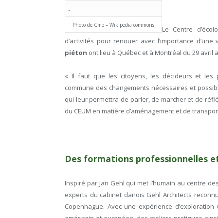
Photo de Cme – Wikipedia commons
Le Centre d’écol
d’activités pour renouer avec l’importance d’une 
piéton
ont lieu à Québec et à Montréal du 29 avril 
« Il faut que les citoyens, les décideurs et l
commune des changements nécessaires et possible
qui leur permettra de parler, de marcher et de réf
du CEUM en matière d’aménagement et de transport
Des formations professionnelles e
Inspiré par Jan Gehl qui met l’humain au centre de
experts du cabinet danois Gehl Architects reconnu
Copenhague. Avec une expérience d’exploration u
américain et européen, des ateliers pratiques ain