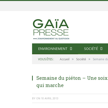
ENVIRONNEMENT
SOCIÉTÉ
»
»
VOUS ÊTES :
Accueil
Société
Semaine du 
Semaine du piéton – Une soixa
qui marche
BY
ON
10 AVRIL 2013