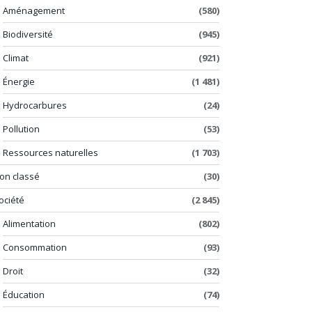
Aménagement
(580)
Biodiversité
(945)
Climat
(921)
Énergie
(1 481)
Hydrocarbures
(24)
Pollution
(53)
Ressources naturelles
(1 703)
on classé
(30)
ociété
(2 845)
Alimentation
(802)
Consommation
(93)
Droit
(32)
Éducation
(74)