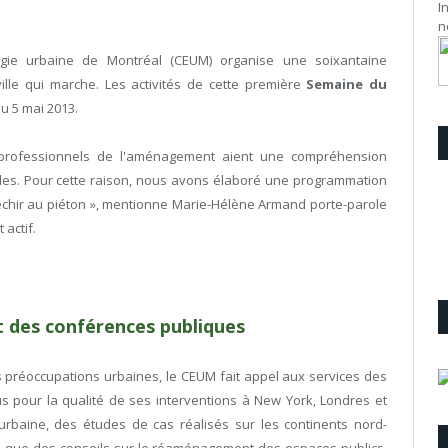
I
n
ogie urbaine de Montréal (CEUM) organise une soixantaine
ville qui marche. Les activités de cette première
Semaine du
au 5 mai 2013.
es professionnels de l'aménagement aient une compréhension
s. Pour cette raison, nous avons élaboré une programmation
léchir au piéton », mentionne Marie-Hélène Armand porte-parole
 actif.
t des conférences publiques
s préoccupations urbaines, le CEUM fait appel aux services des
s pour la qualité de ses interventions à New York, Londres et
rbaine, des études de cas réalisés sur les continents nord-
si que des conseils sur le réaménagement des espaces publics,