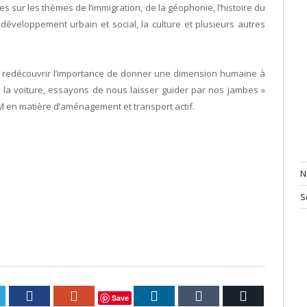
 sur les thèmes de l’immigration, de la géophonie, l’histoire du
développement urbain et social, la culture et plusieurs autres
 redécouvrir l’importance de donner une dimension humaine à
ar la voiture, essayons de nous laisser guider par nos jambes »
 en matière d’aménagement et transport actif.
N
S
itter
Facebook
Google+
LinkedIn
Tumblr
Courriel
Save