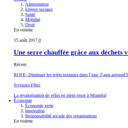
Alimentation
Enjeux sociaux
Santé
Mobilité
Droit
En vedette
15 août 2017
0
Une serre chauffée grâce aux déchets v
Récent
RQFE- Diminuer les rejets toxiques dans l’eau: J’agis aujourd’
Joyeuses Fêtes
La revalorisation de vélos en plein essor à Montréal
Économie
Économie verte
Innovation
Responsabilité sociale des organisations
En vedette