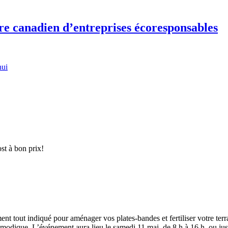
re canadien d’entreprises écoresponsables
hui
t à bon prix!
ent tout indiqué pour aménager vos plates-bandes et fertiliser votre terr
 modique. L’événement aura lieu le samedi 11 mai, de 8 h à 16 h, ou jus