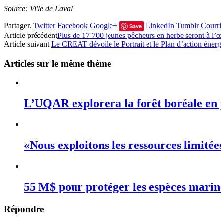
Source: Ville de Laval
Partager.
Twitter
Facebook
Google+
LinkedIn
Tumblr
Courri
Save
Article précédent
Plus de 17 700 jeunes pêcheurs en herbe seront à l’œ
Article suivant
Le CREAT dévoile le Portrait et le Plan d’action énerg
Articles sur le même thème
L’UQAR explorera la forêt boréale en 
«Nous exploitons les ressources limité
55 M$ pour protéger les espèces mari
Répondre