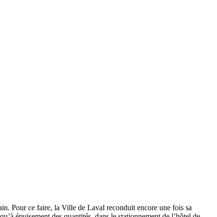
ain. Pour ce faire, la Ville de Laval reconduit encore une fois sa
qu’à épuisement des quantités, dans le stationnement de l’hôtel de