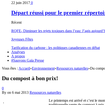
22 juin 2017
0
Départ réussi pour le premier répertoi
Récent
RQFE- Diminuer les rejets toxiques dans l’eau: J’agis aujourd’
Joyeuses Fêtes
Tarification du carbone : les politiques canadiennes en débat
Analyses
A propos
#Sauvons Gaïa Presse
Vous êtes :
Accueil
»
Environnement
»
Ressources naturelles
»
Du compos
Du compost à bon prix!
0
By
on
6 mai 2013
Ressources naturelles
Le printemps est arrivé et c’est le mom
traditionnelle vente de compost à prix