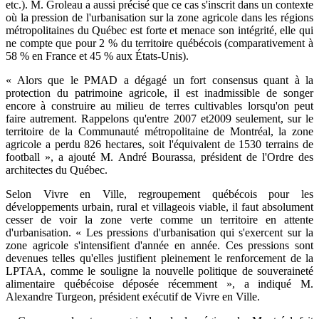
etc.). M. Groleau a aussi précisé que ce cas s'inscrit dans un contexte
où la pression de l'urbanisation sur la zone agricole dans les régions
métropolitaines du Québec est forte et menace son intégrité, elle qui
ne compte que pour 2 % du territoire québécois (comparativement à
58 % en France et 45 % aux États-Unis).
« Alors que le PMAD a dégagé un fort consensus quant à la
protection du patrimoine agricole, il est inadmissible de songer
encore à construire au milieu de terres cultivables lorsqu'on peut
faire autrement. Rappelons qu'entre 2007 et2009 seulement, sur le
territoire de la Communauté métropolitaine de Montréal, la zone
agricole a perdu 826 hectares, soit l'équivalent de 1530 terrains de
football », a ajouté M. André Bourassa, président de l'Ordre des
architectes du Québec.
Selon Vivre en Ville, regroupement québécois pour les
développements urbain, rural et villageois viable, il faut absolument
cesser de voir la zone verte comme un territoire en attente
d'urbanisation. « Les pressions d'urbanisation qui s'exercent sur la
zone agricole s'intensifient d'année en année. Ces pressions sont
devenues telles qu'elles justifient pleinement le renforcement de la
LPTAA, comme le souligne la nouvelle politique de souveraineté
alimentaire québécoise déposée récemment », a indiqué M.
Alexandre Turgeon, président exécutif de Vivre en Ville.