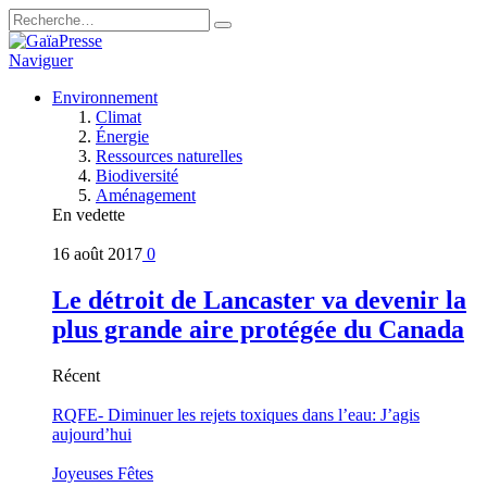
Naviguer
Environnement
Climat
Énergie
Ressources naturelles
Biodiversité
Aménagement
En vedette
16 août 2017
0
Le détroit de Lancaster va devenir la
plus grande aire protégée du Canada
Récent
RQFE- Diminuer les rejets toxiques dans l’eau: J’agis
aujourd’hui
Joyeuses Fêtes