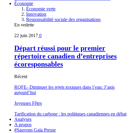
Économie
Économie verte
Innovation
Responsabilité sociale des organisations
En vedette
22 juin 2017
0
Départ réussi pour le premier
répertoire canadien d’entreprises
écoresponsables
Récent
RQFE- Diminuer les rejets toxiques dans l’eau: J’agis
aujourd’hui
Joyeuses Fêtes
Tarification du carbone : les politiques canadiennes en débat
Analyses
A propos
#Sauvons Gaïa Presse