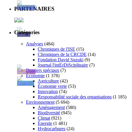
PARTENAIRES
Catégories
Analyses
(484)
Chroniques de l'ISE
(15)
Chroniques de la CRCDE
(14)
Fondation David Suzuki
(9)
Journal l'intErDiSciplinaire
(7)
Dossiers spéciaux
(7)
Économie
(1 378)
Agriculture
(42)
Économie verte
(53)
Innovation
(74)
Responsabilité sociale des organisations
(1 185)
Environnement
(5 694)
Aménagement
(580)
Biodiversité
(945)
Climat
(921)
Énergie
(1 481)
Hydrocarbures
(24)