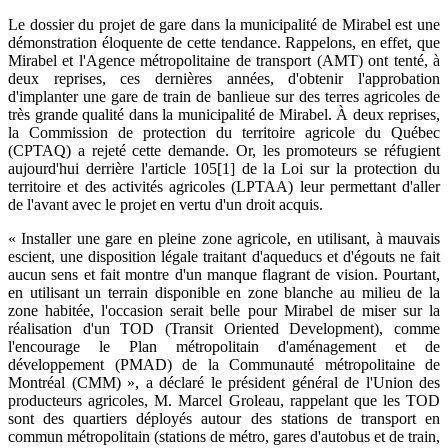
Le dossier du projet de gare dans la municipalité de Mirabel est une
démonstration éloquente de cette tendance. Rappelons, en effet, que
Mirabel et l'Agence métropolitaine de transport (AMT) ont tenté, à
deux reprises, ces dernières années, d'obtenir l'approbation
d'implanter une gare de train de banlieue sur des terres agricoles de
très grande qualité dans la municipalité de Mirabel. À deux reprises,
la Commission de protection du territoire agricole du Québec
(CPTAQ) a rejeté cette demande. Or, les promoteurs se réfugient
aujourd'hui derrière l'article 105[1] de la Loi sur la protection du
territoire et des activités agricoles (LPTAA) leur permettant d'aller
de l'avant avec le projet en vertu d'un droit acquis.
« Installer une gare en pleine zone agricole, en utilisant, à mauvais
escient, une disposition légale traitant d'aqueducs et d'égouts ne fait
aucun sens et fait montre d'un manque flagrant de vision. Pourtant,
en utilisant un terrain disponible en zone blanche au milieu de la
zone habitée, l'occasion serait belle pour Mirabel de miser sur la
réalisation d'un TOD (Transit Oriented Development), comme
l'encourage le Plan métropolitain d'aménagement et de
développement (PMAD) de la Communauté métropolitaine de
Montréal (CMM) », a déclaré le président général de l'Union des
producteurs agricoles, M. Marcel Groleau, rappelant que les TOD
sont des quartiers déployés autour des stations de transport en
commun métropolitain (stations de métro, gares d'autobus et de train,