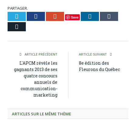
PARTAGER.
Twitter
Facebook
Google+
LinkedIn
Tumblr
Save
Courriel
ARTICLE PRÉCÉDENT
ARTICLE SUIVANT
L'APCM révèle les
8e édition des
gagnants 2013 de ses
Fleurons du Québec
quatre concours
annuels de
communication-
marketing
ARTICLES SUR LE MÊME THÈME