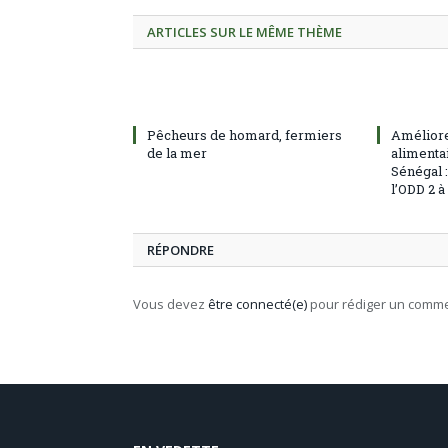
ARTICLES SUR LE MÊME THÈME
Pêcheurs de homard, fermiers
Améliore
de la mer
alimentai
Sénégal 
l’ODD 2 
RÉPONDRE
Vous devez
être connecté(e)
pour rédiger un comme