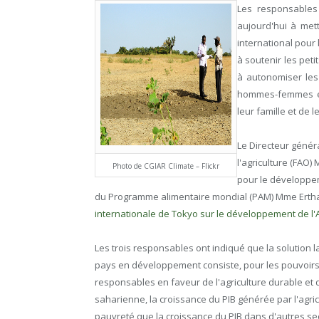
Les responsables
aujourd'hui à mett
international pour 
à soutenir les peti
à autonomiser les
hommes-femmes et
leur famille et de
Le Directeur généra
l'agriculture (FAO)
Photo de CGIAR Climate – Flickr
pour le développem
du Programme alimentaire mondial (PAM) Mme Erthar
internationale de Tokyo sur le développement de l'A
Les trois responsables ont indiqué que la solution la
pays en développement consiste, pour les pouvoirs p
responsables en faveur de l'agriculture durable et
saharienne, la croissance du PIB générée par l'agric
pauvreté que la croissance du PIB dans d'autres sect