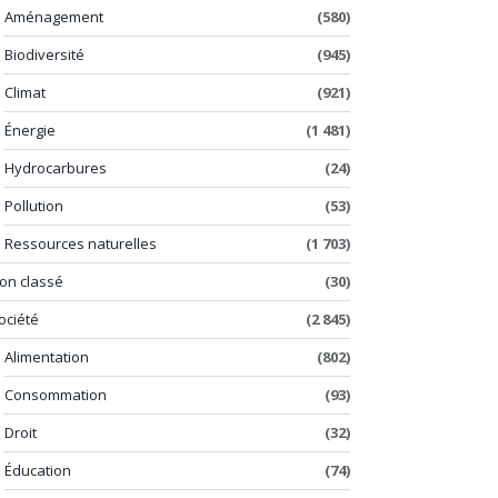
Aménagement
(580)
Biodiversité
(945)
Climat
(921)
Énergie
(1 481)
Hydrocarbures
(24)
Pollution
(53)
Ressources naturelles
(1 703)
on classé
(30)
ociété
(2 845)
Alimentation
(802)
Consommation
(93)
Droit
(32)
Éducation
(74)