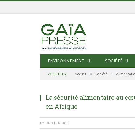
ENVIRONNEMENT
SOCIÉTÉ
»
»
VOUS ÊTES :
Accueil
Société
Alimentati
La sécurité alimentaire au c
en Afrique
BY
ON
3 JUIN 2013