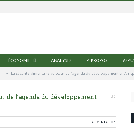
ÉCONOMIE
ANALYSES
A PROPOS
#SAU
»
on
La sécurité alimentaire au cœur de l’agenda du développement en Afriq
œur de l’agenda du développement
0
ALIMENTATION