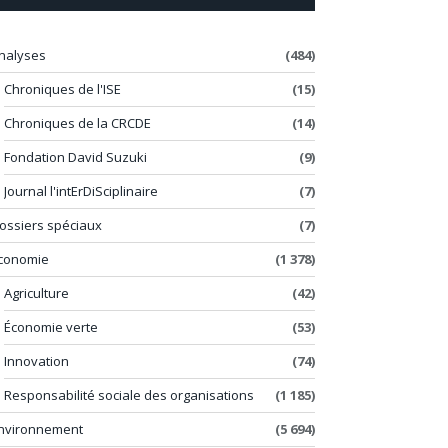
nalyses
(484)
Chroniques de l'ISE
(15)
Chroniques de la CRCDE
(14)
Fondation David Suzuki
(9)
Journal l'intErDiSciplinaire
(7)
ossiers spéciaux
(7)
conomie
(1 378)
Agriculture
(42)
Économie verte
(53)
Innovation
(74)
Responsabilité sociale des organisations
(1 185)
nvironnement
(5 694)