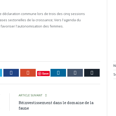
 déclaration commune lors de trois des cinq sessions
ases sectorielles de la croissance; Vers l'agenda du
favoriser l'autonomisation des femmes.
N
itter
Facebook
Google+
LinkedIn
Tumblr
Courriel
Save
S
T
ARTICLE SUIVANT
s
Réinvestissement dans le domaine de la
o
faune