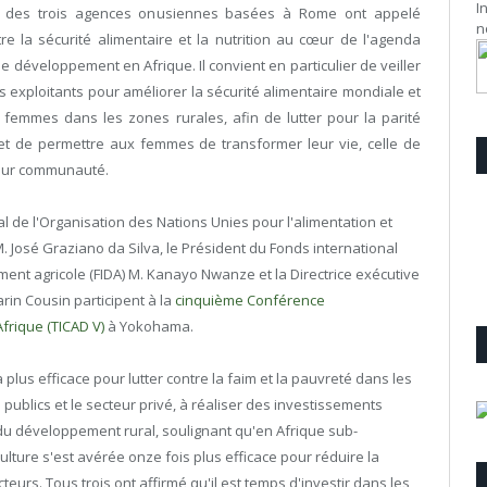
I
 des trois agences onusiennes basées à Rome ont appelé
n
re la sécurité alimentaire et la nutrition au cœur de l'agenda
le développement en Afrique. Il convient en particulier de veiller
ts exploitants pour améliorer la sécurité alimentaire mondiale et
 femmes dans les zones rurales, afin de lutter pour la parité
 de permettre aux femmes de transformer leur vie, celle de
 leur communauté.
l de l'Organisation des Nations Unies pour l'alimentation et
 M. José Graziano da Silva, le Président du Fonds international
ent agricole (FIDA) M. Kanayo Nwanze et la Directrice exécutive
in Cousin participent à la
cinquième Conférence
frique (TICAD V)
à Yokohama.
 plus efficace pour lutter contre la faim et la pauvreté dans les
ublics et le secteur privé, à réaliser des investissements
 du développement rural, soulignant qu'en Afrique sub-
ulture s'est avérée onze fois plus efficace pour réduire la
eurs. Tous trois ont affirmé qu'il est temps d'investir dans les