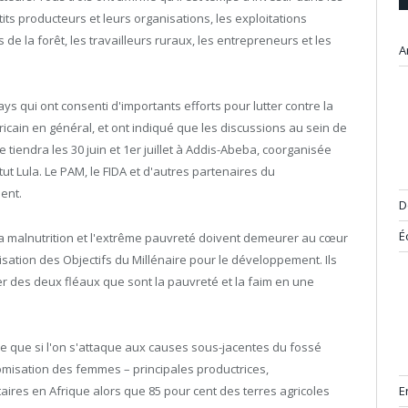
ts producteurs et leurs organisations, les exploitations
s de la forêt, les travailleurs ruraux, les entrepreneurs et les
A
s qui ont consenti d'importants efforts pour lutter contre la
africain en général, et ont indiqué que les discussions au sein de
 tiendra les 30 juin et 1er juillet à Addis-Abeba, coorganisée
itut Lula. Le PAM, le FIDA et d'autres partenaires du
ent.
D
É
la malnutrition et l'extrême pauvreté doivent demeurer au cœur
lisation des Objectifs du Millénaire pour le développement. Ils
r des deux fléaux que sont la pauvreté et la faim en une
e que si l'on s'attaque aux causes sous-jacentes du fossé
misation des femmes – principales productrices,
aires en Afrique alors que 85 pour cent des terres agricoles
E