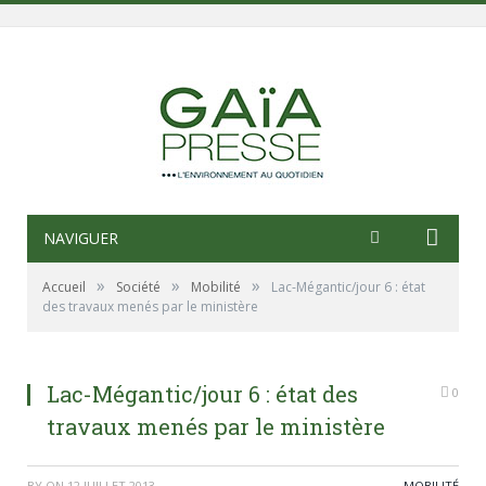
NAVIGUER
»
»
»
Accueil
Société
Mobilité
Lac-Mégantic/jour 6 : état
des travaux menés par le ministère
Lac-Mégantic/jour 6 : état des
0
travaux menés par le ministère
BY
ON
12 JUILLET 2013
MOBILITÉ