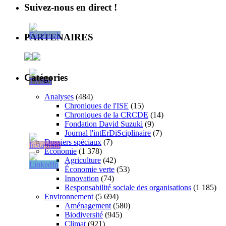
Suivez-nous en direct !
PARTENAIRES
Catégories
Analyses
(484)
Chroniques de l'ISE
(15)
Chroniques de la CRCDE
(14)
Fondation David Suzuki
(9)
Journal l'intErDiSciplinaire
(7)
Dossiers spéciaux
(7)
Économie
(1 378)
Agriculture
(42)
Économie verte
(53)
Innovation
(74)
Responsabilité sociale des organisations
(1 185)
Environnement
(5 694)
Aménagement
(580)
Biodiversité
(945)
Climat
(921)