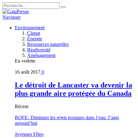
Naviguer
Environnement
Climat
Énergie
Ressources naturelles
Biodiversité
Aménagement
En vedette
16 août 2017
0
Le détroit de Lancaster va devenir la
plus grande aire protégée du Canada
Récent
RQFE- Diminuer les rejets toxiques dans l’eau: J’agis
aujourd’hui
Joyeuses Fêtes