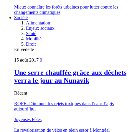
Mieux connaître les forêts urbaines pour lutter contre les
changements climatiques
Société
Alimentation
Enjeux sociaux
Santé
Mobilité
Droit
En vedette
15 août 2017
0
Une serre chauffée grâce aux déchets
verra le jour au Nunavik
Récent
RQFE- Diminuer les rejets toxiques dans l’eau: J’agis
aujourd’hui
Joyeuses Fêtes
La revalorisation de vélos en plein essor à Montréal