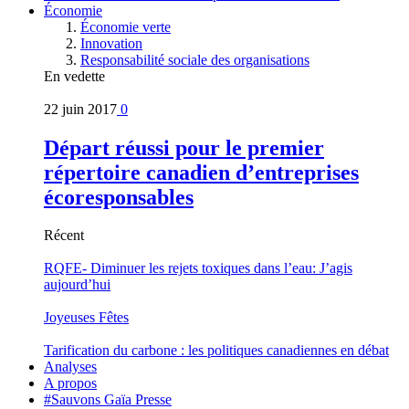
Économie
Économie verte
Innovation
Responsabilité sociale des organisations
En vedette
22 juin 2017
0
Départ réussi pour le premier
répertoire canadien d’entreprises
écoresponsables
Récent
RQFE- Diminuer les rejets toxiques dans l’eau: J’agis
aujourd’hui
Joyeuses Fêtes
Tarification du carbone : les politiques canadiennes en débat
Analyses
A propos
#Sauvons Gaïa Presse