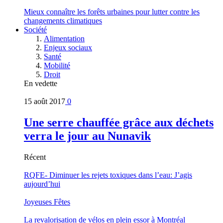
Mieux connaître les forêts urbaines pour lutter contre les
changements climatiques
Société
Alimentation
Enjeux sociaux
Santé
Mobilité
Droit
En vedette
15 août 2017
0
Une serre chauffée grâce aux déchets
verra le jour au Nunavik
Récent
RQFE- Diminuer les rejets toxiques dans l’eau: J’agis
aujourd’hui
Joyeuses Fêtes
La revalorisation de vélos en plein essor à Montréal