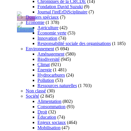
Chroniques de la CRCDE
(14)
Fondation David Suzuki
(9)
Journal l'intErDiSciplinaire
(7)
Dossiers spéciaux
(7)
Économie
(1 378)
Agriculture
(42)
Économie verte
(53)
Innovation
(74)
Responsabilité sociale des organisations
(1 185)
Environnement
(5 694)
Aménagement
(580)
Biodiversité
(945)
Climat
(921)
Énergie
(1 481)
Hydrocarbures
(24)
Pollution
(53)
Ressources naturelles
(1 703)
Non classé
(30)
Société
(2 845)
Alimentation
(802)
Consommation
(93)
Droit
(32)
Éducation
(74)
Enjeux sociaux
(464)
Mobilisation
(47)