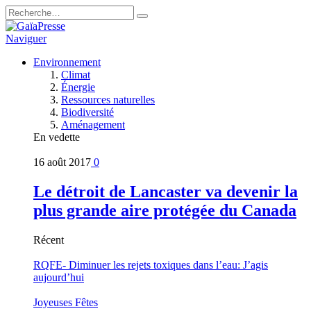
Naviguer
Environnement
Climat
Énergie
Ressources naturelles
Biodiversité
Aménagement
En vedette
16 août 2017
0
Le détroit de Lancaster va devenir la
plus grande aire protégée du Canada
Récent
RQFE- Diminuer les rejets toxiques dans l’eau: J’agis
aujourd’hui
Joyeuses Fêtes