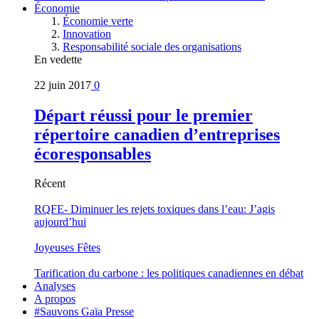
Économie
Économie verte
Innovation
Responsabilité sociale des organisations
En vedette
22 juin 2017
0
Départ réussi pour le premier
répertoire canadien d’entreprises
écoresponsables
Récent
RQFE- Diminuer les rejets toxiques dans l’eau: J’agis
aujourd’hui
Joyeuses Fêtes
Tarification du carbone : les politiques canadiennes en débat
Analyses
A propos
#Sauvons Gaïa Presse