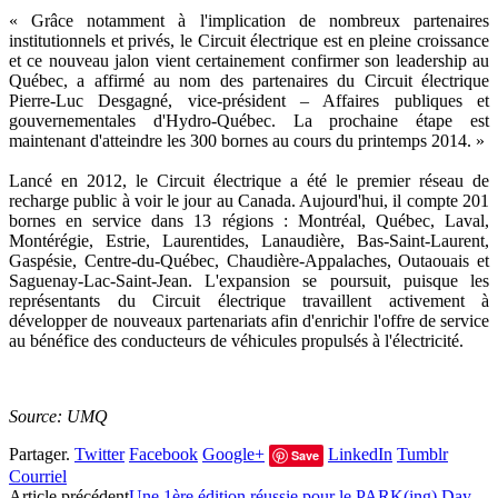
« Grâce notamment à l'implication de nombreux partenaires
institutionnels et privés, le Circuit électrique est en pleine croissance
et ce nouveau jalon vient certainement confirmer son leadership au
Québec, a affirmé au nom des partenaires du Circuit électrique
Pierre-Luc Desgagné, vice-président – Affaires publiques et
gouvernementales d'Hydro-Québec. La prochaine étape est
maintenant d'atteindre les 300 bornes au cours du printemps 2014. »
Lancé en 2012, le Circuit électrique a été le premier réseau de
recharge public à voir le jour au Canada. Aujourd'hui, il compte 201
bornes en service dans 13 régions : Montréal, Québec, Laval,
Montérégie, Estrie, Laurentides, Lanaudière, Bas-Saint-Laurent,
Gaspésie, Centre-du-Québec, Chaudière-Appalaches, Outaouais et
Saguenay-Lac-Saint-Jean. L'expansion se poursuit, puisque les
représentants du Circuit électrique travaillent activement à
développer de nouveaux partenariats afin d'enrichir l'offre de service
au bénéfice des conducteurs de véhicules propulsés à l'électricité.
Source: UMQ
Partager.
Twitter
Facebook
Google+
LinkedIn
Tumblr
Save
Courriel
Article précédent
Une 1ère édition réussie pour le PARK(ing) Day