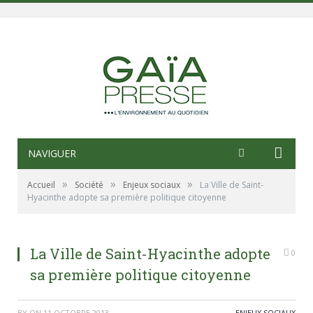
NAVIGUER
»
»
»
Accueil
Société
Enjeux sociaux
La Ville de Saint-
Hyacinthe adopte sa première politique citoyenne
La Ville de Saint-Hyacinthe adopte
0
sa première politique citoyenne
BY
ON
11 OCTOBRE 2013
ENJEUX SOCIAUX