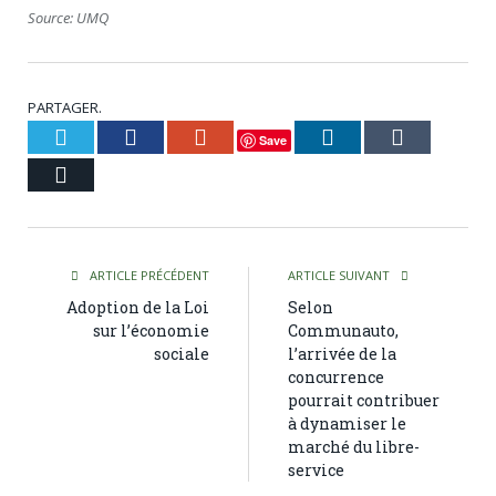
Source: UMQ
PARTAGER.
Twitter
Facebook
Google+
LinkedIn
Tumblr
Save
Courriel
ARTICLE PRÉCÉDENT
ARTICLE SUIVANT
Adoption de la Loi
Selon
sur l’économie
Communauto,
sociale
l’arrivée de la
concurrence
pourrait contribuer
à dynamiser le
marché du libre-
service