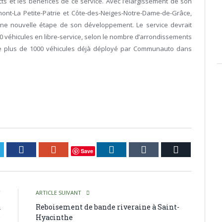
ts et les bénéfices de ce service. Avec l’élargissement de son
ont-La Petite-Patrie et Côte-des-Neiges-Notre-Dame-de-Grâce,
une nouvelle étape de son développement. Le service devrait
0 véhicules en libre-service, selon le nombre d’arrondissements
 de plus de 1000 véhicules déjà déployé par Communauto dans
itter
Facebook
Google+
LinkedIn
Tumblr
Courriel
Save
T
ARTICLE SUIVANT
a
Reboisement de bande riveraine à Saint-
e
Hyacinthe