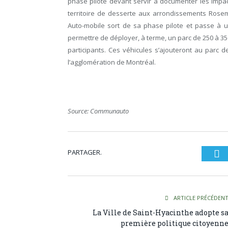
phase pilote devant servir à documenter les impac
territoire de desserte aux arrondissements Rosem
Auto-mobile sort de sa phase pilote et passe à 
permettre de déployer, à terme, un parc de 250 à 35
participants. Ces véhicules s’ajouteront au parc
l’agglomération de Montréal.
Source: Communauto
PARTAGER.
Tw
ARTICLE PRÉCÉDEN
La Ville de Saint-Hyacinthe adopte s
première politique citoyenn