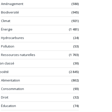
Aménagement
(580)
Biodiversité
(945)
Climat
(921)
Énergie
(1 481)
Hydrocarbures
(24)
Pollution
(53)
Ressources naturelles
(1 703)
on classé
(30)
ociété
(2 845)
Alimentation
(802)
Consommation
(93)
Droit
(32)
Éducation
(74)