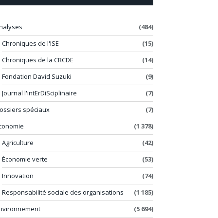
nalyses
(484)
Chroniques de l'ISE
(15)
Chroniques de la CRCDE
(14)
Fondation David Suzuki
(9)
Journal l'intErDiSciplinaire
(7)
ossiers spéciaux
(7)
conomie
(1 378)
Agriculture
(42)
Économie verte
(53)
Innovation
(74)
Responsabilité sociale des organisations
(1 185)
nvironnement
(5 694)