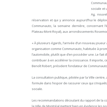
Communaut
sociale et 
Ag, nouve
réservation et qui y annonce aujourd’hui le déploi
Communauto, la semaine dernière, concernant l’é
Plateau-Mont-Royal), aux arrondissements Rosemon
« À plusieurs égards, l’arrivée d’un nouveau joueu
organisation comme Communauto, habituée à promouv
l’automobile, plutôt que d’en posséder une. Le fait
contribuer à en accélérer la croissance. Il importe,
Benoît Robert, président fondateur de Communauto
La consultation publique, pilotée par la Ville centr
formule dans l’espoir de rassurer ceux qui s’inquiét
sociale.
Les recommandations découlant du rapport de la co
la Ville de Montréal mettent bien en évidence les po