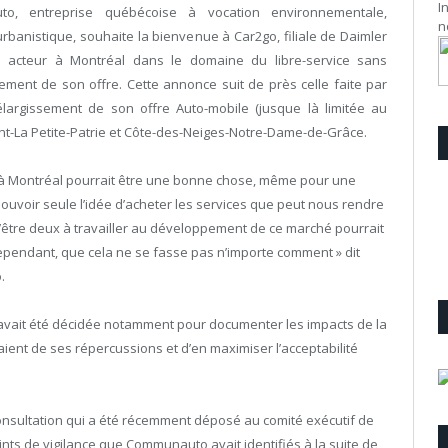
I
o, entreprise québécoise à vocation environnementale,
n
urbanistique, souhaite la bienvenue à Car2go, filiale de Daimler
l acteur à Montréal dans le domaine du libre-service sans
ement de son offre. Cette annonce suit de près celle faite par
largissement de son offre Auto-mobile (jusque là limitée au
t-La Petite-Patrie et Côte-des-Neiges-Notre-Dame-de-Grâce.
r à Montréal pourrait être une bonne chose, même pour une
oir seule l’idée d’acheter les services que peut nous rendre
 d’être deux à travailler au développement de ce marché pourrait
 cependant, que cela ne se fasse pas n’importe comment » dit
.
e, avait été décidée notamment pour documenter les impacts de la
aient de ses répercussions et d’en maximiser l’acceptabilité
nsultation qui a été récemment déposé au comité exécutif de
ints de vigilance que Communauto avait identifiés à la suite de