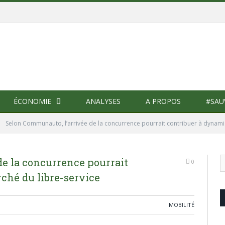
ÉCONOMIE
ANALYSES
A PROPOS
#SAU
»
Selon Communauto, l’arrivée de la concurrence pourrait contribuer à dynamis
e la concurrence pourrait
0
ché du libre-service
MOBILITÉ