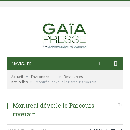
NAVIGUER
»
»
Accueil
Environnement
Ressources
»
naturelles
Montréal dévoile le Parcours riverain
Montréal dévoile le Parcours
0
riverain
BY
ON
6 NOVEMBRE 2013
RESSOURCES NATURELLES