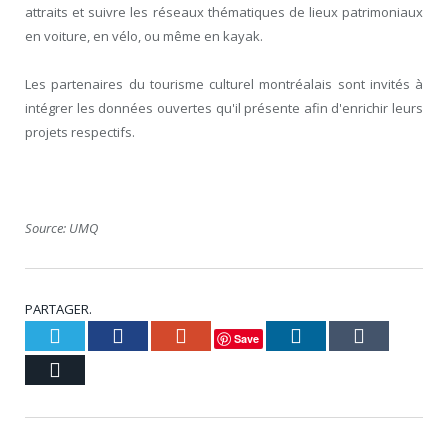
attraits et suivre les réseaux thématiques de lieux patrimoniaux
en voiture, en vélo, ou même en kayak.
Les partenaires du tourisme culturel montréalais sont invités à
intégrer les données ouvertes qu'il présente afin d'enrichir leurs
projets respectifs.
Source: UMQ
PARTAGER.
Twitter
Facebook
Google+
LinkedIn
Tumblr
Save
Courriel