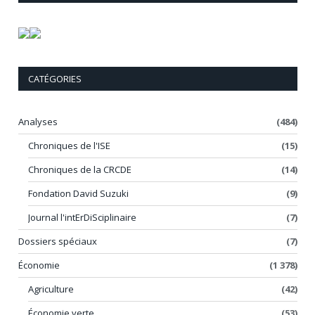
CATÉGORIES
Analyses
(484)
Chroniques de l'ISE
(15)
Chroniques de la CRCDE
(14)
Fondation David Suzuki
(9)
Journal l'intErDiSciplinaire
(7)
Dossiers spéciaux
(7)
Économie
(1 378)
Agriculture
(42)
Économie verte
(53)