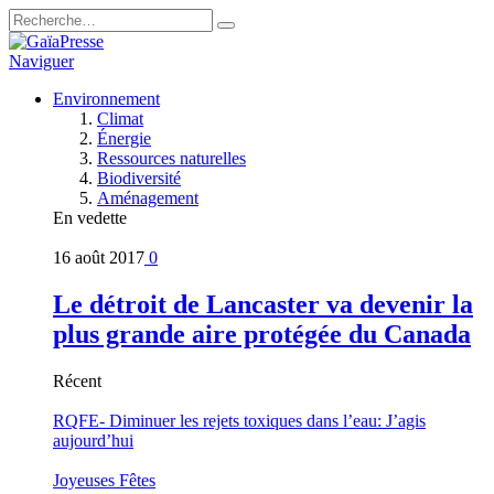
Naviguer
Environnement
Climat
Énergie
Ressources naturelles
Biodiversité
Aménagement
En vedette
16 août 2017
0
Le détroit de Lancaster va devenir la
plus grande aire protégée du Canada
Récent
RQFE- Diminuer les rejets toxiques dans l’eau: J’agis
aujourd’hui
Joyeuses Fêtes