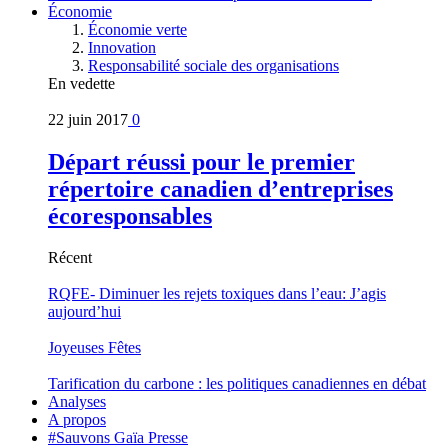
Économie
Économie verte
Innovation
Responsabilité sociale des organisations
En vedette
22 juin 2017
0
Départ réussi pour le premier
répertoire canadien d’entreprises
écoresponsables
Récent
RQFE- Diminuer les rejets toxiques dans l’eau: J’agis
aujourd’hui
Joyeuses Fêtes
Tarification du carbone : les politiques canadiennes en débat
Analyses
A propos
#Sauvons Gaïa Presse