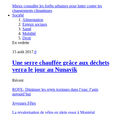
Mieux connaître les forêts urbaines pour lutter contre les
changements climatiques
Société
Alimentation
Enjeux sociaux
Santé
Mobilité
Droit
En vedette
15 août 2017
0
Une serre chauffée grâce aux déchets
verra le jour au Nunavik
Récent
RQFE- Diminuer les rejets toxiques dans l’eau: J’agis
aujourd’hui
Joyeuses Fêtes
La revalorisation de vélos en plein essor à Montréal