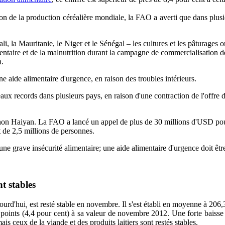
n de la production céréalière mondiale, la FAO a averti que dans plusieur
, la Mauritanie, le Niger et le Sénégal – les cultures et les pâturages ont
limentaire et de la malnutrition durant la campagne de commercialisatio
n.
e aide alimentaire d'urgence, en raison des troubles intérieurs.
iveaux records dans plusieurs pays, en raison d'une contraction de l'off
yphon Haiyan. La FAO a lancé un appel de plus de 30 millions d'USD pou
 de 2,5 millions de personnes.
une grave insécurité alimentaire; une aide alimentaire d'urgence doit êtr
t stables
ourd'hui
,
est resté stable en novembre. Il s'est établi en moyenne à 206
5 points (4,4 pour cent) à sa valeur de novembre 2012. Une forte baisse
s ceux de la viande et des produits laitiers sont restés stables.