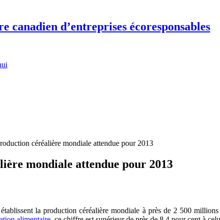
re canadien d’entreprises écoresponsables
hui
production céréalière mondiale attendue pour 2013
lière mondiale attendue pour 2013
tablissent la production céréalière mondiale à près de 2 500 millions
uation alimentaire
, ce chiffre est supérieur de près de 8,4 pour cent à ce