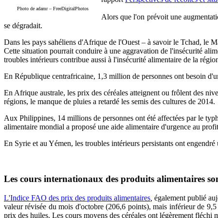
Photo de adamr – FreeDigitalPhotos
Alors que l'on prévoit une augmentatio
se dégradait.
Dans les pays sahéliens d'Afrique de l'Ouest – à savoir le Tchad, le Mali
Cette situation pourrait conduire à une aggravation de l'insécurité a
troubles intérieurs contribue aussi à l'insécurité alimentaire de la régio
En République centrafricaine, 1,3 million de personnes ont besoin d'un
En Afrique australe, les prix des céréales atteignent ou frôlent des n
régions, le manque de pluies a retardé les semis des cultures de 2014.
Aux Philippines, 14 millions de personnes ont été affectées par le t
alimentaire mondial a proposé une aide alimentaire d'urgence au profit
En Syrie et au Yémen, les troubles intérieurs persistants ont engendré 
Les cours internationaux des produits alimentaires son
L'Indice FAO des prix des produits alimentaires
,
également publié auj
valeur révisée du mois d'octobre (206,6 points), mais inférieur de 9,
prix des huiles. Les cours moyens des céréales ont légèrement fléchi mai