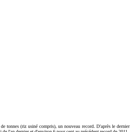
 de tonnes (riz usiné compris), un nouveau record. D'après le dernier
lui de l'an dernier et d'environ 6 pour cent au précédent record de 2011.