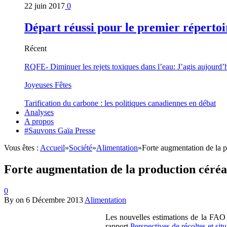
22 juin 2017
0
Départ réussi pour le premier répertoi
Récent
RQFE- Diminuer les rejets toxiques dans l’eau: J’agis aujourd’
Joyeuses Fêtes
Tarification du carbone : les politiques canadiennes en débat
Analyses
A propos
#Sauvons Gaïa Presse
Vous êtes :
Accueil
»
Société
»
Alimentation
»
Forte augmentation de la 
Forte augmentation de la production céréa
0
By
on
6 Décembre 2013
Alimentation
Les nouvelles estimations de la FAO é
rapport
Perspectives de récoltes et sit