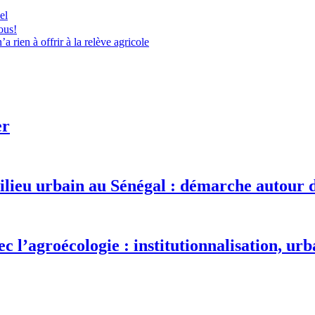
el
ous!
 rien à offrir à la relève agricole
er
milieu urbain au Sénégal : démarche autou
 l’agroécologie : institutionnalisation, urba