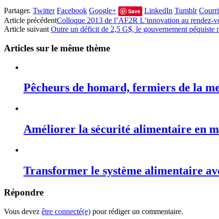
Partager.
Twitter
Facebook
Google+
LinkedIn
Tumblr
Courri
Save
Article précédent
Colloque 2013 de l’AF2R L’innovation au rendez-v
Article suivant
Outre un déficit de 2,5 G$, le gouvernement péquiste n’a
Articles sur le même thème
Pêcheurs de homard, fermiers de la m
Améliorer la sécurité alimentaire en 
Transformer le système alimentaire avec
Répondre
Vous devez
être connecté(e)
pour rédiger un commentaire.