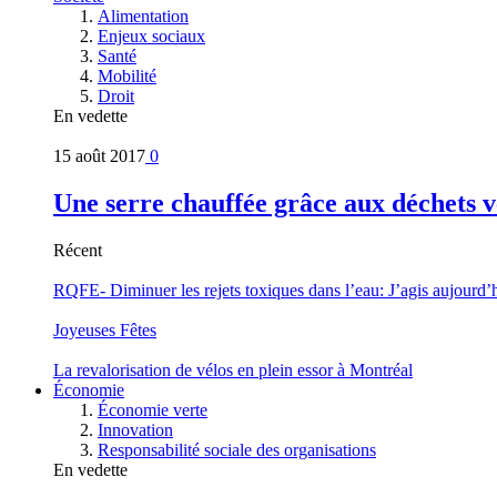
Alimentation
Enjeux sociaux
Santé
Mobilité
Droit
En vedette
15 août 2017
0
Une serre chauffée grâce aux déchets v
Récent
RQFE- Diminuer les rejets toxiques dans l’eau: J’agis aujourd’
Joyeuses Fêtes
La revalorisation de vélos en plein essor à Montréal
Économie
Économie verte
Innovation
Responsabilité sociale des organisations
En vedette