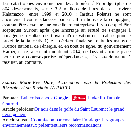
Les catastrophes environnementales attribuées à Enbridge (plus de
804 déversements, -ex : 3,2 millions de litres dans la rivière
Kalamazoo- entre 1999 et 2010 : Institut Polaris) ne sont
aucunement contrebalancées par les affirmations de la compagnie,
assurant être devenue une «meilleure entreprise». Il y a de quoi être
sceptique! Surtout après que Enbridge ait refusé de s'engager à
partager les résultats des travaux d'excavation déjà réalisés pour le
projet de la ligne 9B. Que la décision finale soit entre les mains de
l'Office national de l'énergie, et, en bout de ligne, du gouvernement
Harper, et ce, aussi tôt que début 2014, ne laissant aucune place
pour une « contre-expertise indépendante », n'est pas de nature à
rassurer, au contraire.
Source: Marie-Eve Doré, Association pour la Protection des
Riverains et du Territoire (A.P.Ri.T.)
Partager.
Twitter
Facebook
Google+
LinkedIn
Tumblr
Save
Courriel
Article précédent
Or noir dans le golfe du Saint-Laurent : le grand
dérangement
Article suivant
Commission parlementaire Enbridge: Les groupes
environnementaux présentent leurs recommandations