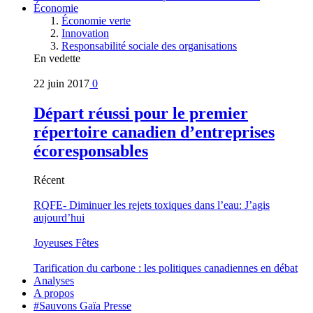
Économie
Économie verte
Innovation
Responsabilité sociale des organisations
En vedette
22 juin 2017
0
Départ réussi pour le premier
répertoire canadien d’entreprises
écoresponsables
Récent
RQFE- Diminuer les rejets toxiques dans l’eau: J’agis
aujourd’hui
Joyeuses Fêtes
Tarification du carbone : les politiques canadiennes en débat
Analyses
A propos
#Sauvons Gaïa Presse