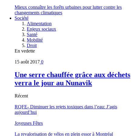
Mieux connaître les forêts urbaines pour lutter contre les
changements climatiques
Société
Alimentation
Enjeux sociaux
Santé
Mobilité
Droit
En vedette
15 août 2017
0
Une serre chauffée grâce aux déchets
verra le jour au Nunavik
Récent
RQFE- Diminuer les rejets toxiques dans l’eau: J’agis
aujourd’hui
Joyeuses Fêtes
La revalorisation de vélos en plein essor à Montréal