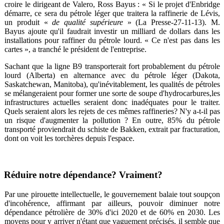
croire le dirigeant de Valero, Ross Bayus : « Si le projet d'Enbridge
démarre, ce sera du pétrole léger que traitera la raffinerie de Lévis,
un produit «
de qualité supérieure
» (La Presse-27-11-13). M.
Bayus ajoute qu'il faudrait investir un milliard de dollars dans les
installations pour raffiner du pétrole lourd. « Ce n'est pas dans les
cartes », a tranché le président de l'entreprise.
Sachant que la ligne B9 transporterait fort probablement du pétrole
lourd (Alberta) en alternance avec du pétrole léger (Dakota,
Saskatchewan, Manitoba), qu'inévitablement, les qualités de pétroles
se mélangeraient pour former une sorte de soupe d'hydrocarbures,les
infrastructures actuelles seraient donc inadéquates pour le traiter.
Quels seraient alors les rejets de ces mêmes raffineries? N'y a-t-il pas
un risque d'augmenter la pollution ? En outre, 85% du pétrole
transporté proviendrait du schiste de Bakken, extrait par fracturation,
dont on voit les torchères depuis l'espace.
Réduire notre dépendance? Vraiment?
Par une pirouette intellectuelle, le gouvernement balaie tout soupçon
d'incohérence, affirmant par ailleurs, pouvoir diminuer notre
dépendance pétrolière de 30% d'ici 2020 et de 60% en 2030. Les
moyens pour y arriver n'étant que vaguement précisés, il semble que