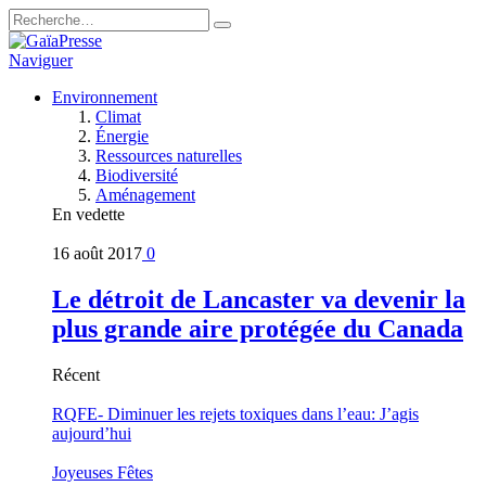
Naviguer
Environnement
Climat
Énergie
Ressources naturelles
Biodiversité
Aménagement
En vedette
16 août 2017
0
Le détroit de Lancaster va devenir la
plus grande aire protégée du Canada
Récent
RQFE- Diminuer les rejets toxiques dans l’eau: J’agis
aujourd’hui
Joyeuses Fêtes