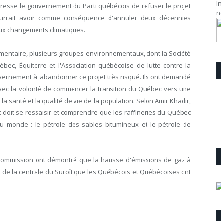
I
resse le gouvernement du Parti québécois de refuser le projet
n
ourrait avoir comme conséquence d'annuler deux décennies
 aux changements climatiques.
mentaire, plusieurs groupes environnementaux, dont la Société
bec, Équiterre et l'Association québécoise de lutte contre la
uvernement à abandonner ce projet très risqué. Ils ont demandé
ec la volonté de commencer la transition du Québec vers une
santé et la qualité de vie de la population. Selon Amir Khadir,
t doit se ressaisir et comprendre que les raffineries du Québec
 au monde : le pétrole des sables bitumineux et le pétrole de
 Commission ont démontré que la hausse d'émissions de gaz à
le de la centrale du Suroît que les Québécois et Québécoises ont