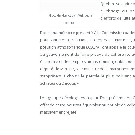
Québec solidaire p
d'Enbridge qui p
Photo de Flcelloguy – Wikipedia
d'efforts de lutte
commons
Dans leur mémoire présenté à la Commission parle
pour vaincre la Pollution, Greenpeace, Nature Qué
pollution atmosphérique (AQLPA), ont appelé le go
au gouvernement de faire preuve de cohérence av
économie et des emplois moins dommageable pour la 
député de Mercier, « le ministre de l'Environnemen
s'apprêtent à choisir le pétrole le plus polluant
schistes du Dakota. »
Les groupes écologistes aujourd'hui présents en
effet de serre pourrait équivaloir au double de cel
massivement rejeté.