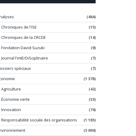
nalyses
(484)
Chroniques de l'ISE
(15)
Chroniques de la CRCDE
(14)
Fondation David Suzuki
(9)
Journal l'intErDiSciplinaire
(7)
ossiers spéciaux
(7)
conomie
(1 378)
Agriculture
(42)
Économie verte
(53)
Innovation
(74)
Responsabilité sociale des organisations
(1 185)
nvironnement
(5 694)