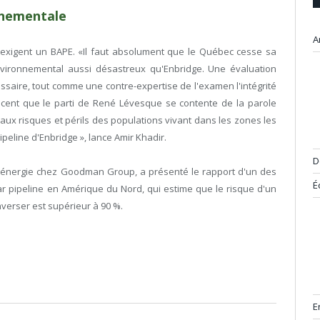
nnementale
A
exigent un BAPE. «Il faut absolument que le Québec cesse sa
vironnemental aussi désastreux qu'Enbridge. Une évaluation
aire, tout comme une contre-expertise de l'examen l'intégrité
ndécent que le parti de René Lévesque se contente de la parole
 aux risques et périls des populations vivant dans les zones les
line d'Enbridge », lance Amir Khadir.
D
en énergie chez Goodman Group, a présenté le rapport d'un des
É
ar pipeline en Amérique du Nord, qui estime que le risque d'un
verser est supérieur à 90 %.
E