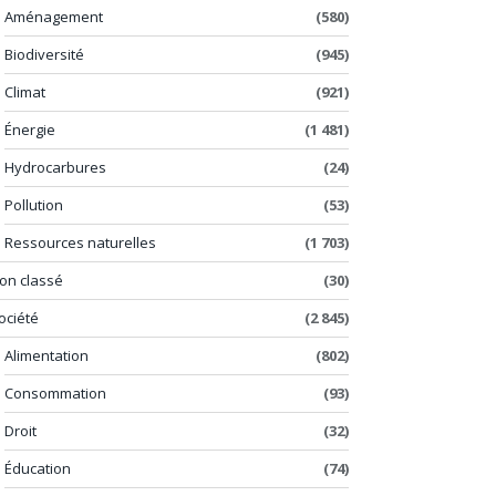
Aménagement
(580)
Biodiversité
(945)
Climat
(921)
Énergie
(1 481)
Hydrocarbures
(24)
Pollution
(53)
Ressources naturelles
(1 703)
on classé
(30)
ociété
(2 845)
Alimentation
(802)
Consommation
(93)
Droit
(32)
Éducation
(74)