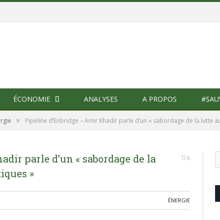
ÉCONOMIE
ANALYSES
A PROPOS
#SAU
»
rgie
Pipeline d’Enbridge – Amir Khadir parle d’un « sabordage de la lutte 
adir parle d’un « sabordage de la
0
iques »
ÉNERGIE