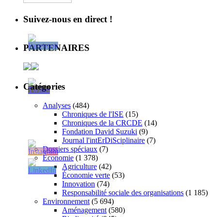
Suivez-nous en direct !
PARTENAIRES
Catégories
Analyses
(484)
Chroniques de l'ISE
(15)
Chroniques de la CRCDE
(14)
Fondation David Suzuki
(9)
Journal l'intErDiSciplinaire
(7)
Dossiers spéciaux
(7)
Économie
(1 378)
Agriculture
(42)
Économie verte
(53)
Innovation
(74)
Responsabilité sociale des organisations
(1 185)
Environnement
(5 694)
Aménagement
(580)