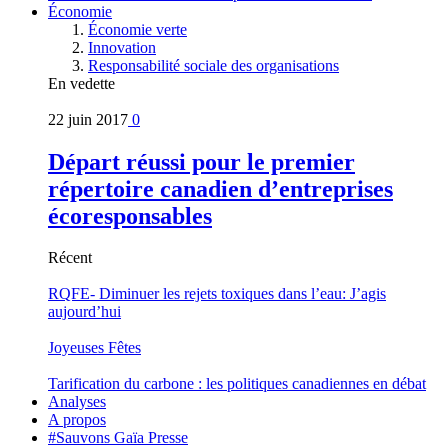
Économie
Économie verte
Innovation
Responsabilité sociale des organisations
En vedette
22 juin 2017
0
Départ réussi pour le premier
répertoire canadien d’entreprises
écoresponsables
Récent
RQFE- Diminuer les rejets toxiques dans l’eau: J’agis
aujourd’hui
Joyeuses Fêtes
Tarification du carbone : les politiques canadiennes en débat
Analyses
A propos
#Sauvons Gaïa Presse