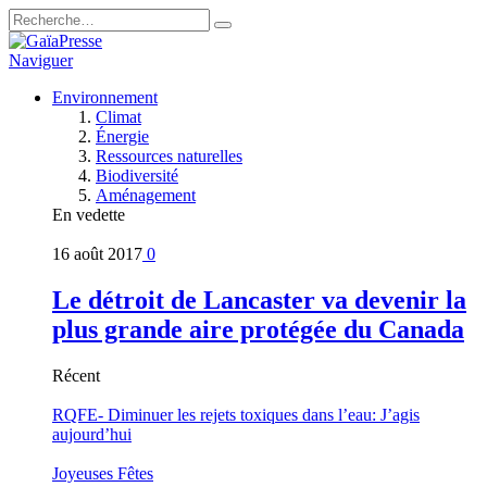
Naviguer
Environnement
Climat
Énergie
Ressources naturelles
Biodiversité
Aménagement
En vedette
16 août 2017
0
Le détroit de Lancaster va devenir la
plus grande aire protégée du Canada
Récent
RQFE- Diminuer les rejets toxiques dans l’eau: J’agis
aujourd’hui
Joyeuses Fêtes