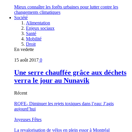
Mieux connaître les forêts urbaines pour lutter contre les
changements climatiques
Société
Alimentation
Enjeux sociaux
Santé
Mobilité
Droit
En vedette
15 août 2017
0
Une serre chauffée grâce aux déchets
verra le jour au Nunavik
Récent
RQFE- Diminuer les rejets toxiques dans l’eau: J’agis
aujourd’hui
Joyeuses Fêtes
La revalorisation de vélos en plein essor à Montréal