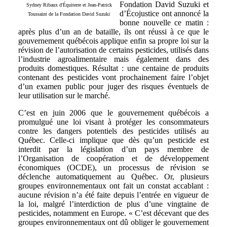
Fondation David Suzuki et
Sydney Ribaux d'Équiterre et Jean-Patrick
d’Écojustice ont annoncé la
Toussaint de la Fondation David Suzuki
bonne nouvelle ce matin :
après plus d’un an de bataille, ils ont réussi à ce que le
gouvernement québécois applique enfin sa propre loi sur la
révision de l’autorisation de certains pesticides, utilisés dans
l’industrie agroalimentaire mais également dans des
produits domestiques. Résultat : une centaine de produits
contenant des pesticides vont prochainement faire l’objet
d’un examen public pour juger des risques éventuels de
leur utilisation sur le marché.
C’est en juin 2006 que le gouvernement québécois a
promulgué une loi visant à protéger les consommateurs
contre les dangers potentiels des pesticides utilisés au
Québec. Celle-ci implique que dès qu’un pesticide est
interdit par la législation d’un pays membre de
l’Organisation de coopération et de développement
économiques (OCDE), un processus de révision se
déclenche automatiquement au Québec. Or, plusieurs
groupes environnementaux ont fait un constat accablant :
aucune révision n’a été faite depuis l’entrée en vigueur de
la loi, malgré l’interdiction de plus d’une vingtaine de
pesticides, notamment en Europe. « C’est décevant que des
groupes environnementaux ont dû obliger le gouvernement