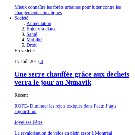
Mieux connaître les forêts urbaines pour lutter contre les
changements climatiques
Société
Alimentation
Enjeux sociaux
Santé
Mobilité
Droit
En vedette
15 août 2017
0
Une serre chauffée grâce aux déchets
verra le jour au Nunavik
Récent
RQFE- Diminuer les rejets toxiques dans l’eau: J’agis
aujourd’hui
Joyeuses Fêtes
La revalorisation de vélos en plein essor à Montréal