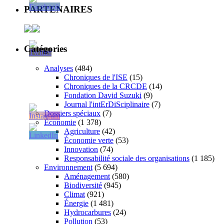
PARTENAIRES
Catégories
Analyses
(484)
Chroniques de l'ISE
(15)
Chroniques de la CRCDE
(14)
Fondation David Suzuki
(9)
Journal l'intErDiSciplinaire
(7)
Dossiers spéciaux
(7)
Économie
(1 378)
Agriculture
(42)
Économie verte
(53)
Innovation
(74)
Responsabilité sociale des organisations
(1 185)
Environnement
(5 694)
Aménagement
(580)
Biodiversité
(945)
Climat
(921)
Énergie
(1 481)
Hydrocarbures
(24)
Pollution
(53)