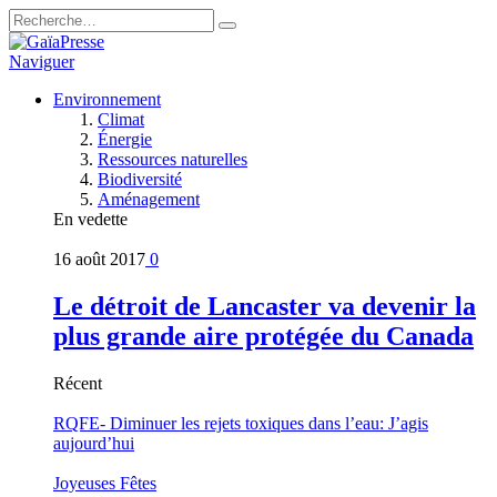
Naviguer
Environnement
Climat
Énergie
Ressources naturelles
Biodiversité
Aménagement
En vedette
16 août 2017
0
Le détroit de Lancaster va devenir la
plus grande aire protégée du Canada
Récent
RQFE- Diminuer les rejets toxiques dans l’eau: J’agis
aujourd’hui
Joyeuses Fêtes