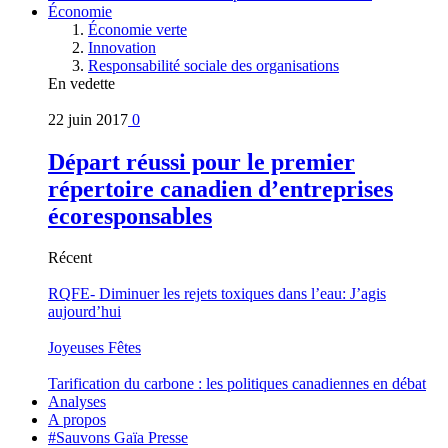
Économie
Économie verte
Innovation
Responsabilité sociale des organisations
En vedette
22 juin 2017
0
Départ réussi pour le premier
répertoire canadien d’entreprises
écoresponsables
Récent
RQFE- Diminuer les rejets toxiques dans l’eau: J’agis
aujourd’hui
Joyeuses Fêtes
Tarification du carbone : les politiques canadiennes en débat
Analyses
A propos
#Sauvons Gaïa Presse