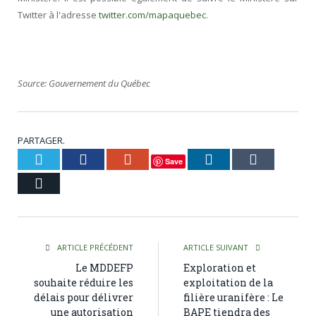
Twitter à l'adresse
twitter.com/mapaquebec
.
Source: Gouvernement du Québec
PARTAGER.
Twitter
Facebook
Google+
LinkedIn
Tumblr
Save
Courriel
ARTICLE PRÉCÉDENT
ARTICLE SUIVANT
Le MDDEFP
Exploration et
souhaite réduire les
exploitation de la
délais pour délivrer
filière uranifère : Le
une autorisation
BAPE tiendra des