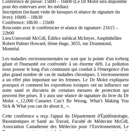
Conférence de presse: 15h00 – 16h00 (Le Dr Molot sera disponible
pour des entrevues avec les médias)
Inscription (incluant visite de kiosques et séance de signature du
livre): 16h00 – 18h30
Conférence: 18h30 – 21h00
Rencontre avec le conférencier et séance de signature: 21h15 –
22h00
Lieu:Université McGill, Édifice médical McIntyre, Amphithéâtre
Robert Palmer Howard, 6ème étage, 3655, rue Drummond,
Montréal
Les maladies environnementales ne sont que la pointe d'un iceberg
géant et l'humanité est confrontée à un énorme défi. La pollution
nous pousse le long d'un continuum qui conduit à l'émergence d'un
plus grand nombre de cas de maladies chroniques. L'environnement
a un effet plus important sur les femmes. Le Dr Molot expliquera
pourquoi et comment les expositions toxiques ont un influence sur
notre santé et discutera de certaines mesures de protection qui
peuvent être prises. Il y aura une séance de signature du livre du Dr
Molot «_12,000 Canaries Can’t Be Wrong, What’s Making You
Sick & What you can do about it_ ».
Cette conférence a reçu l'appui du Département d'Épidémiologie,
Biostatistiques et Santé au Travail, Faculté de Médecine McGill,
Association Canadienne des Médecins pour l’Environnement, Le