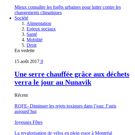
Mieux connaître les forêts urbaines pour lutter contre les
changements climatiques
Société
Alimentation
Enjeux sociaux
Santé
Mobilité
Droit
En vedette
15 août 2017
0
Une serre chauffée grâce aux déchets
verra le jour au Nunavik
Récent
RQFE- Diminuer les rejets toxiques dans l’eau: J’agis
aujourd’hui
Joyeuses Fêtes
La revalorisation de vélos en plein essor à Montréal