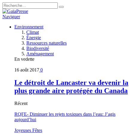
Naviguer
Environnement
Climat
Énergie
Ressources naturelles
Biodiversité
Aménagement
En vedette
16 août 2017
0
Le détroit de Lancaster va devenir la
plus grande aire protégée du Canada
Récent
RQFE- Diminuer les rejets toxiques dans l’eau: J’agis
aujourd’hui
Joyeuses Fêtes