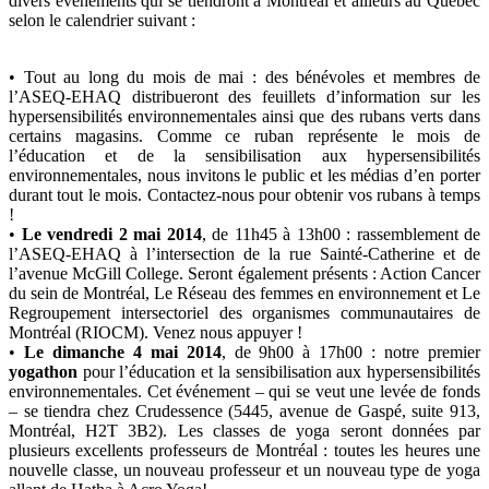
divers événements qui se tiendront à Montréal et ailleurs au Québec
selon le calendrier suivant :
• Tout au long du mois de mai : des bénévoles et membres de
l’ASEQ-EHAQ distribueront des feuillets d’information sur les
hypersensibilités environnementales ainsi que des rubans verts dans
certains magasins. Comme ce ruban représente le mois de
l’éducation et de la sensibilisation aux hypersensibilités
environnementales, nous invitons le public et les médias d’en porter
durant tout le mois. Contactez-nous pour obtenir vos rubans à temps
!
•
Le vendredi 2 mai 2014
, de 11h45 à 13h00 : rassemblement de
l’ASEQ-EHAQ à l’intersection de la rue Sainté-Catherine et de
l’avenue McGill College. Seront également présents : Action Cancer
du sein de Montréal, Le Réseau des femmes en environnement et Le
Regroupement intersectoriel des organismes communautaires de
Montréal (RIOCM). Venez nous appuyer !
•
Le dimanche 4 mai 2014
, de 9h00 à 17h00 : notre premier
yogathon
pour l’éducation et la sensibilisation aux hypersensibilités
environnementales. Cet événement – qui se veut une levée de fonds
– se tiendra chez Crudessence (5445, avenue de Gaspé, suite 913,
Montréal, H2T 3B2). Les classes de yoga seront données par
plusieurs excellents professeurs de Montréal : toutes les heures une
nouvelle classe, un nouveau professeur et un nouveau type de yoga