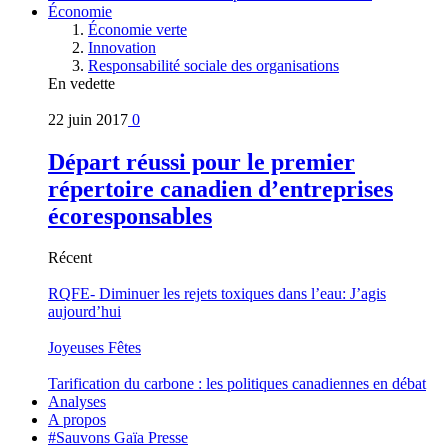
Économie
Économie verte
Innovation
Responsabilité sociale des organisations
En vedette
22 juin 2017
0
Départ réussi pour le premier
répertoire canadien d’entreprises
écoresponsables
Récent
RQFE- Diminuer les rejets toxiques dans l’eau: J’agis
aujourd’hui
Joyeuses Fêtes
Tarification du carbone : les politiques canadiennes en débat
Analyses
A propos
#Sauvons Gaïa Presse