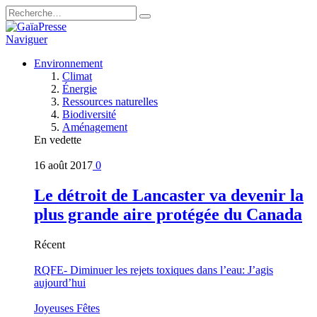
Naviguer
Environnement
Climat
Énergie
Ressources naturelles
Biodiversité
Aménagement
En vedette
16 août 2017
0
Le détroit de Lancaster va devenir la
plus grande aire protégée du Canada
Récent
RQFE- Diminuer les rejets toxiques dans l’eau: J’agis
aujourd’hui
Joyeuses Fêtes