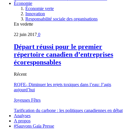
Économie
Économie verte
Innovation
Responsabilité sociale des organisations
En vedette
22 juin 2017
0
Départ réussi pour le premier
répertoire canadien d’entreprises
écoresponsables
Récent
RQFE- Diminuer les rejets toxiques dans l’eau: J’agis
aujourd’hui
Joyeuses Fêtes
Tarification du carbone : les politiques canadiennes en débat
Analyses
A propos
#Sauvons Gaïa Presse