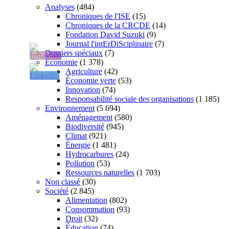
Analyses
(484)
Chroniques de l'ISE
(15)
Chroniques de la CRCDE
(14)
Fondation David Suzuki
(9)
Journal l'intErDiSciplinaire
(7)
Dossiers spéciaux
(7)
Économie
(1 378)
Agriculture
(42)
Économie verte
(53)
Innovation
(74)
Responsabilité sociale des organisations
(1 185)
Environnement
(5 694)
Aménagement
(580)
Biodiversité
(945)
Climat
(921)
Énergie
(1 481)
Hydrocarbures
(24)
Pollution
(53)
Ressources naturelles
(1 703)
Non classé
(30)
Société
(2 845)
Alimentation
(802)
Consommation
(93)
Droit
(32)
Éducation
(74)