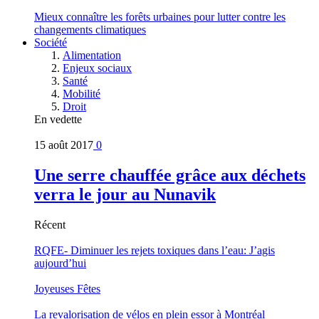
Mieux connaître les forêts urbaines pour lutter contre les
changements climatiques
Société
Alimentation
Enjeux sociaux
Santé
Mobilité
Droit
En vedette
15 août 2017
0
Une serre chauffée grâce aux déchets
verra le jour au Nunavik
Récent
RQFE- Diminuer les rejets toxiques dans l’eau: J’agis
aujourd’hui
Joyeuses Fêtes
La revalorisation de vélos en plein essor à Montréal