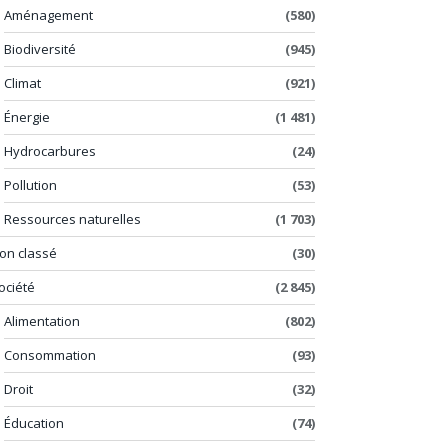
Aménagement
(580)
Biodiversité
(945)
Climat
(921)
Énergie
(1 481)
Hydrocarbures
(24)
Pollution
(53)
Ressources naturelles
(1 703)
on classé
(30)
ociété
(2 845)
Alimentation
(802)
Consommation
(93)
Droit
(32)
Éducation
(74)