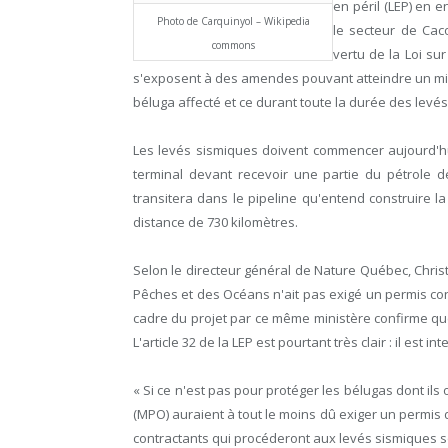
en péril (LEP) en
Photo de Carquinyol – Wikipedia
le secteur de Ca
commons
vertu de la Loi su
s'exposent à des amendes pouvant atteindre un mill
béluga affecté et ce durant toute la durée des levé
Les levés sismiques doivent commencer aujourd'hui
terminal devant recevoir une partie du pétrole d
transitera dans le pipeline qu'entend construire
distance de 730 kilomètres.
Selon le directeur général de Nature Québec, Christ
Pêches et des Océans n'ait pas exigé un permis conf
cadre du projet par ce même ministère confirme que
L'article 32 de la LEP est pourtant très clair : il est i
« Si ce n'est pas pour protéger les bélugas dont ils
(MPO) auraient à tout le moins dû exiger un permis d
contractants qui procéderont aux levés sismiques so