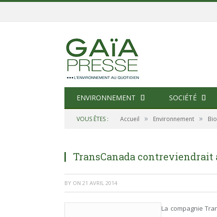
ENVIRONNEMENT
SOCIÉTÉ
»
»
VOUS ÊTES :
Accueil
Environnement
Bio
TransCanada contreviendrait à 
BY
ON
21 AVRIL 2014
La compagnie Tran