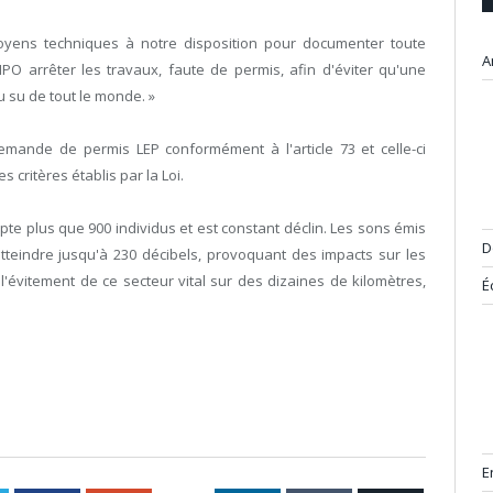
oyens techniques à notre disposition pour documenter toute
A
PO arrêter les travaux, faute de permis, afin d'éviter qu'une
u su de tout le monde. »
mande de permis LEP conformément à l'article 73 et celle-ci
 critères établis par la Loi.
te plus que 900 individus et est constant déclin. Les sons émis
D
tteindre jusqu'à 230 décibels, provoquant des impacts sur les
l'évitement de ce secteur vital sur des dizaines de kilomètres,
É
E