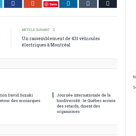
itter
Facebook
Google+
LinkedIn
Tumblr
Courriel
Save
T
ARTICLE SUIVANT
!
Un rassemblement de 431 véhicules
électriques à Montréal
N
S
tion David Suzuki
Journée internationale de la
 retour des monarques
biodiversité : le Québec accuse
des retards, disent des
organismes