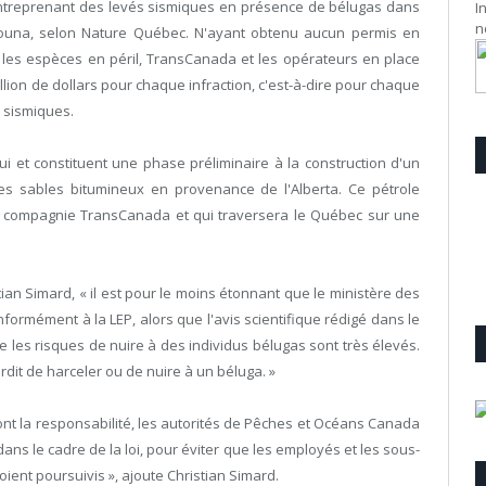
 entreprenant des levés sismiques en présence de bélugas dans
I
n
couna, selon Nature Québec. N'ayant obtenu aucun permis en
r les espèces en péril, TransCanada et les opérateurs en place
ion de dollars pour chaque infraction, c'est-à-dire pour chaque
s sismiques.
 et constituent une phase préliminaire à la construction d'un
es sables bitumineux en provenance de l'Alberta. Ce pétrole
 la compagnie TransCanada et qui traversera le Québec sur une
ian Simard, « il est pour le moins étonnant que le ministère des
ormément à la LEP, alors que l'avis scientifique rédigé dans le
 les risques de nuire à des individus bélugas sont très élevés.
nterdit de harceler ou de nuire à un béluga. »
 ont la responsabilité, les autorités de Pêches et Océans Canada
ans le cadre de la loi, pour éviter que les employés et les sous-
ient poursuivis », ajoute Christian Simard.