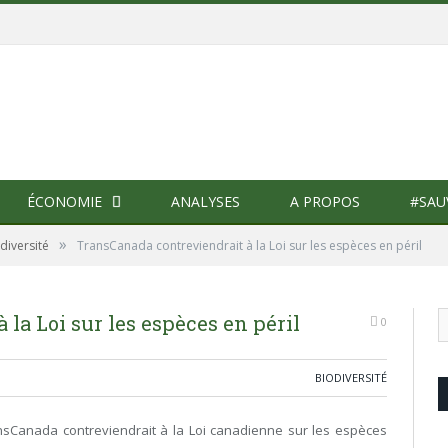
ÉCONOMIE
ANALYSES
A PROPOS
#SAU
»
diversité
TransCanada contreviendrait à la Loi sur les espèces en péril
la Loi sur les espèces en péril
0
BIODIVERSITÉ
sCanada contreviendrait à la Loi canadienne sur les espèces