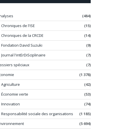
nalyses
(484)
Chroniques de l'ISE
(15)
Chroniques de la CRCDE
(14)
Fondation David Suzuki
(9)
Journal l'intErDiSciplinaire
(7)
ossiers spéciaux
(7)
conomie
(1 378)
Agriculture
(42)
Économie verte
(53)
Innovation
(74)
Responsabilité sociale des organisations
(1 185)
nvironnement
(5 694)