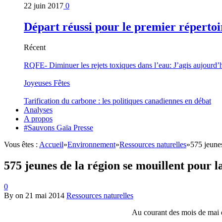
22 juin 2017
0
Départ réussi pour le premier répertoi
Récent
RQFE- Diminuer les rejets toxiques dans l’eau: J’agis aujourd’
Joyeuses Fêtes
Tarification du carbone : les politiques canadiennes en débat
Analyses
A propos
#Sauvons Gaïa Presse
Vous êtes :
Accueil
»
Environnement
»
Ressources naturelles
»
575 jeunes
575 jeunes de la région se mouillent pour l
0
By
on
21 mai 2014
Ressources naturelles
Au courant des mois de mai e