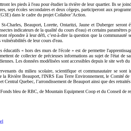
tront les pieds à l'eau pour étudier la rivière de leur quartier. Ils se j
ires, sept écoles secondaires et deux cégeps, participeront aux progr
u (G3E) dans le cadre du projet Collabor’Action.
, St-Charles, Beauport, Lorette, Ontaritzi, Jaune et Duberger seront 
nsectes indicateurs de la qualité du cours d'eau) et certains paramètres p
ront répondre à leur défi, c’est-à-dire la question que la communauté se
s vulnérabilités de leur cours d'eau.
s éducatifs « hors des murs de l'école » est de permettre l'apprentissag
ettent de collecter de précieuses informations au sujet de l'état de san
adiennes. Les données modélisées sont accessibles depuis le site web d
ervenants du milieu scolaire, scientifique et communautaire se sont i
n de la Rivière Beauport, l'INRS Eau Terre Environnement, le Comité de
et Central Quebec, l’arrondissement de Beauport ainsi que des retraités
re du Fonds bleu de RBC, de Mountain Equipment Coop et du Conseil de 
el