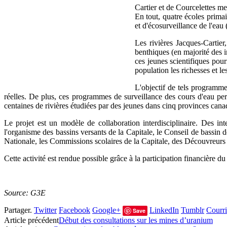
Cartier et de Courcelettes met
En tout, quatre écoles prima
et d'écosurveillance de l'ea
Les rivières Jacques-Cartier
benthiques (en majorité des i
ces jeunes scientifiques pour
population les richesses et le
L'objectif de tels programme
réelles. De plus, ces programmes de surveillance des cours d'eau perm
centaines de rivières étudiées par des jeunes dans cinq provinces can
Le projet est un modèle de collaboration interdisciplinaire. Des int
l'organisme des bassins versants de la Capitale, le Conseil de bassi
Nationale, les Commissions scolaires de la Capitale, des Découvreurs 
Cette activité est rendue possible grâce à la participation financiè
Source: G3E
Partager.
Twitter
Facebook
Google+
LinkedIn
Tumblr
Courri
Save
Article précédent
Début des consultations sur les mines d’uranium