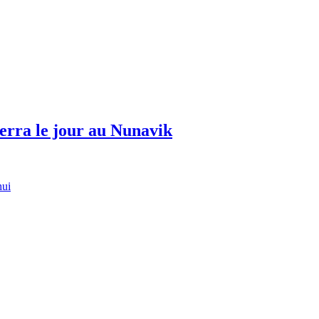
erra le jour au Nunavik
hui