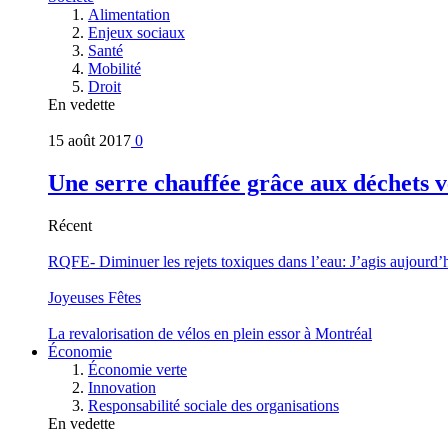
Alimentation
Enjeux sociaux
Santé
Mobilité
Droit
En vedette
15 août 2017
0
Une serre chauffée grâce aux déchets v
Récent
RQFE- Diminuer les rejets toxiques dans l’eau: J’agis aujourd’
Joyeuses Fêtes
La revalorisation de vélos en plein essor à Montréal
Économie
Économie verte
Innovation
Responsabilité sociale des organisations
En vedette