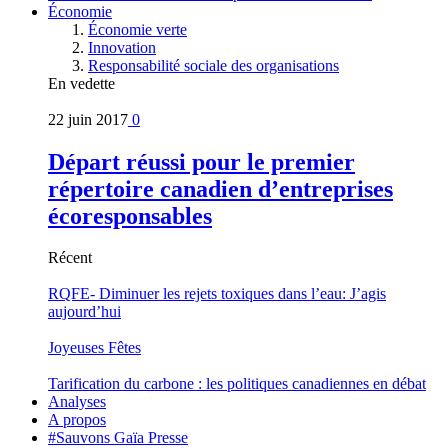
Économie
Économie verte
Innovation
Responsabilité sociale des organisations
En vedette
22 juin 2017
0
Départ réussi pour le premier
répertoire canadien d’entreprises
écoresponsables
Récent
RQFE- Diminuer les rejets toxiques dans l’eau: J’agis
aujourd’hui
Joyeuses Fêtes
Tarification du carbone : les politiques canadiennes en débat
Analyses
A propos
#Sauvons Gaïa Presse