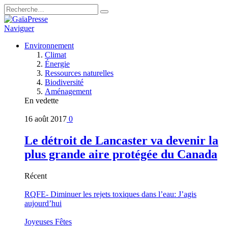
Naviguer
Environnement
Climat
Énergie
Ressources naturelles
Biodiversité
Aménagement
En vedette
16 août 2017
0
Le détroit de Lancaster va devenir la
plus grande aire protégée du Canada
Récent
RQFE- Diminuer les rejets toxiques dans l’eau: J’agis
aujourd’hui
Joyeuses Fêtes