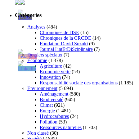
Catégories
Analyses
(484)
Chroniques de l'ISE
(15)
Chroniques de la CRCDE
(14)
Fondation David Suzuki
(9)
Journal l'intErDiSciplinaire
(7)
Dossiers spéciaux
(7)
Économie
(1 378)
Agriculture
(42)
Économie verte
(53)
Innovation
(74)
Responsabilité sociale des organisations
(1 185)
Environnement
(5 694)
Aménagement
(580)
Biodiversité
(945)
Climat
(921)
Énergie
(1 481)
Hydrocarbures
(24)
Pollution
(53)
Ressources naturelles
(1 703)
Non classé
(30)
Société
(2 845)