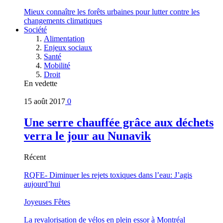
Mieux connaître les forêts urbaines pour lutter contre les
changements climatiques
Société
Alimentation
Enjeux sociaux
Santé
Mobilité
Droit
En vedette
15 août 2017
0
Une serre chauffée grâce aux déchets
verra le jour au Nunavik
Récent
RQFE- Diminuer les rejets toxiques dans l’eau: J’agis
aujourd’hui
Joyeuses Fêtes
La revalorisation de vélos en plein essor à Montréal