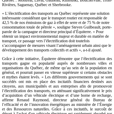
Québec : Montréal, Laval, Gatineau, Rimouski, Boucherville, Trois-
Rivières, Saguenay, Québec et Sherbrooke.
« L’électrification des transports au Québec représente une solution
intéressante considérant que le transport routier est responsable de
42,5 % de nos émissions de gaz à effet de serre et de 75 % de notre
consommation totale de pétrole », souligne Steven Guilbeault, porte-
parole de la campagne et directeur principal d’Équiterre. « Pour
obtenir un impact environnemental majeur et durable en matière de
transport, ce passage vers l’électrification doit toutefois
s’accompagner de mesures visant l’aménagement urbain ainsi que le
développement des transports collectifs et actifs », a-t-il ajouté.
Grâce à cette initiative, Équiterre démontre que l’électrification des
transports gagne en popularité auprès de nombreuses villes et
organisations du Québec, de même qu’au sein de la population en
général, et pourrait passer en vitesse supérieure si certains obstacles
et mythes étaient levés. « Les différents gouvernements qui se sont
succédés ont mis en place des incitatifs financiers destinés aux
citoyens, aux municipalités et aux entreprises afin de promouvoir
l’électrification des transports, en atténuant significativement le prix
d’acquisition d’un véhicule électrique et d’une borne de recharge,
affirme Renaud Raymond, directeur général du Bureau de
l’efficacité et de l’innovation énergétiques au ministère de l’Énergie
et des Ressources naturelles. Grâce à ces incitatifs, le surcoût de
départ à l'achat d'un véhicule électrique est rapidement absorbé par