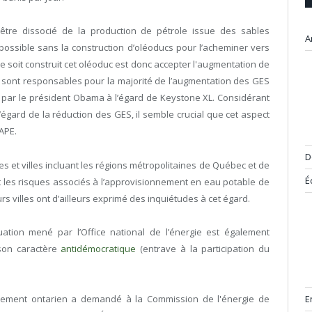
être dissocié de la production de pétrole issue des sables
A
mpossible sans la construction d’oléoducs pour l’acheminer vers
 soit construit cet oléoduc est donc accepter l'augmentation de
i sont responsables pour la majorité de l’augmentation des GES
 par le président Obama à l’égard de Keystone XL. Considérant
gard de la réduction des GES, il semble crucial que cet aspect
APE.
D
 et villes incluant les régions métropolitaines de Québec et de
É
ant les risques associés à l’approvisionnement en eau potable de
rs villes ont d’ailleurs exprimé des inquiétudes à cet égard.
ation mené par l’Office national de l’énergie est également
 son caractère
antidémocratique
(entrave à la participation du
nement ontarien a demandé à la Commission de l'énergie de
E