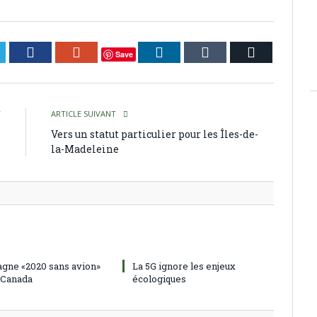
itter
Facebook
Google+
LinkedIn
Tumblr
Courriel
Save
T
ARTICLE SUIVANT
e
Vers un statut particulier pour les Îles-de-
l
la-Madeleine
gne «2020 sans avion»
La 5G ignore les enjeux
 Canada
écologiques