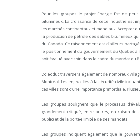
Pour les groupes le projet Énergie Est ne peut 
bitumineux. La croissance de cette industrie est i
les marchés continentaux et mondiaux. Accepter que
la production de pétrole des sables bitumineux qu
du Canada. Ce raisonnement est d’ailleurs partagé
le positionnement du gouvernement du Québec à l’é
soit évalué avec soin dans le cadre du mandat du B
L’oléoduc traversera également de nombreux villages
Montréal. Les enjeux liés à la sécurité civile inclu
ces villes sont d’une importance primordiale. Plusieu
Les groupes soulignent que le processus d’évalu
grandement critiqué, entre autres, en raison de
public) et de la portée limitée de ses mandats.
Les groupes indiquent également que le gouver