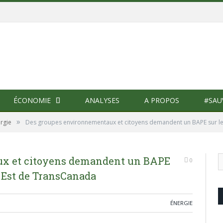
ÉCONOMIE
ANALYSES
A PROPOS
#SAU
»
rgie
Des groupes environnementaux et citoyens demandent un BAPE sur le
ux et citoyens demandent un BAPE
0
e Est de TransCanada
ÉNERGIE