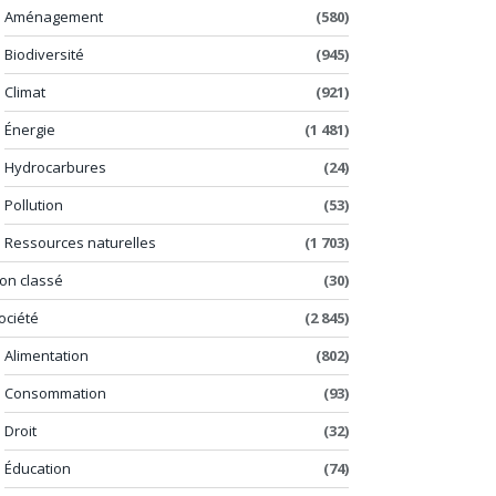
Aménagement
(580)
Biodiversité
(945)
Climat
(921)
Énergie
(1 481)
Hydrocarbures
(24)
Pollution
(53)
Ressources naturelles
(1 703)
on classé
(30)
ociété
(2 845)
Alimentation
(802)
Consommation
(93)
Droit
(32)
Éducation
(74)