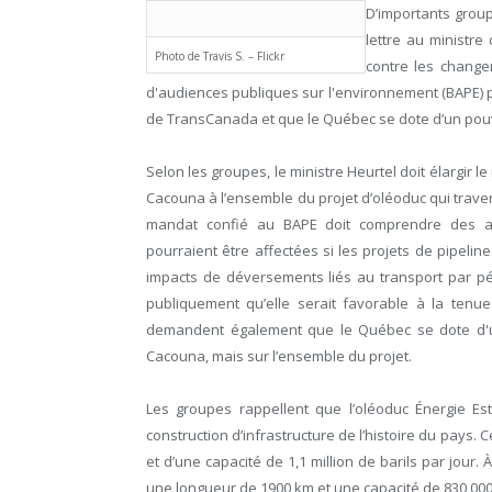
D’importants grou
lettre au ministr
Photo de Travis S. – Flickr
contre les chang
d'audiences publiques sur l'environnement (BAPE) po
de TransCanada et que le Québec se dote d’un pouvo
Selon les groupes, le ministre Heurtel doit élargir l
Cacouna à l’ensemble du projet d’oléoduc qui travers
mandat confié au BAPE doit comprendre des a
pourraient être affectées si les projets de pipeline 
impacts de déversements liés au transport par pétr
publiquement qu’elle serait favorable à la tenu
demandent également que le Québec se dote d'un
Cacouna, mais sur l’ensemble du projet.
Les groupes rappellent que l’oléoduc Énergie Es
construction d’infrastructure de l’histoire du pays. 
et d’une capacité de 1,1 million de barils par jour. 
une longueur de 1900 km et une capacité de 830 000 