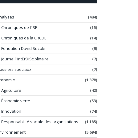
nalyses
(484)
Chroniques de l'ISE
(15)
Chroniques de la CRCDE
(14)
Fondation David Suzuki
(9)
Journal l'intErDiSciplinaire
(7)
ossiers spéciaux
(7)
conomie
(1 378)
Agriculture
(42)
Économie verte
(53)
Innovation
(74)
Responsabilité sociale des organisations
(1 185)
nvironnement
(5 694)