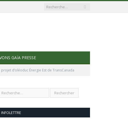
VONS GAÏA PRESSE
 projet d’oléoduc Énergie Est de TransCanada
INFOLETTRE