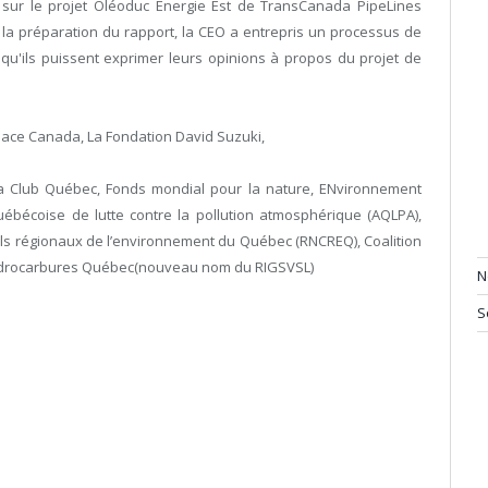
t sur le projet Oléoduc Énergie Est de TransCanada PipeLines
 la préparation du rapport, la CEO a entrepris un processus de
qu'ils puissent exprimer leurs opinions à propos du projet de
npeace Canada, La Fondation David Suzuki,
a Club Québec, Fonds mondial pour la nature, ENvironnement
uébécoise de lutte contre la pollution atmosphérique (AQLPA),
s régionaux de l’environnement du Québec (RNCREQ), Coalition
ydrocarbures Québec(nouveau nom du RIGSVSL)
N
S