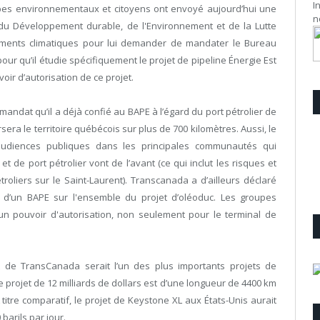
I
pes environnementaux et citoyens ont envoyé aujourd’hui une
n
e du Développement durable, de l'Environnement et de la Lutte
ements climatiques pour lui demander de mandater le Bureau
ur qu’il étudie spécifiquement le projet de pipeline Énergie Est
ir d’autorisation de ce projet.
e mandat qu’il a déjà confié au BAPE à l’égard du port pétrolier de
era le territoire québécois sur plus de 700 kilomètres. Aussi, le
udiences publiques dans les principales communautés qui
et de port pétrolier vont de l’avant (ce qui inclut les risques et
oliers sur le Saint-Laurent). Transcanada a d’ailleurs déclaré
e d’un BAPE sur l'ensemble du projet d’oléoduc. Les groupes
 pouvoir d'autorisation, non seulement pour le terminal de
t de TransCanada serait l’un des plus importants projets de
Ce projet de 12 milliards de dollars est d’une longueur de 4400 km
À titre comparatif, le projet de Keystone XL aux États-Unis aurait
barils par jour.