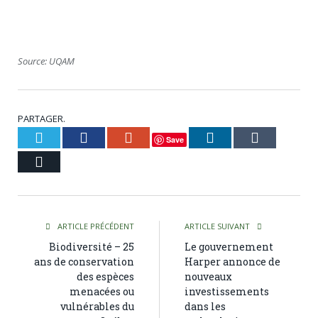
Source: UQAM
PARTAGER.
Twitter
Facebook
Google+
LinkedIn
Tumblr
Save
Courriel
ARTICLE PRÉCÉDENT
ARTICLE SUIVANT
Biodiversité – 25
Le gouvernement
ans de conservation
Harper annonce de
des espèces
nouveaux
menacées ou
investissements
vulnérables du
dans les