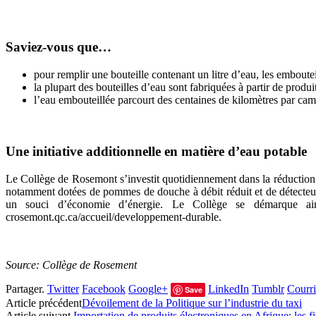
Saviez-vous que…
pour remplir une bouteille contenant un litre d’eau, les embouteil
la plupart des bouteilles d’eau sont fabriquées à partir de produ
l’eau embouteillée parcourt des centaines de kilomètres par cam
Une initiative additionnelle en matière d’eau potable
Le Collège de Rosemont s’investit quotidiennement dans la réduction d
notamment dotées de pommes de douche à débit réduit et de détecteur
un souci d’économie d’énergie. Le Collège se démarque ains
crosemont.qc.ca/accueil/developpement-durable.
Source: Collège de Rosement
Partager.
Twitter
Facebook
Google+
LinkedIn
Tumblr
Courri
Save
Article précédent
Dévoilement de la Politique sur l’industrie du taxi
Article suivant
Importation de produits électroniques en Afrique: les 