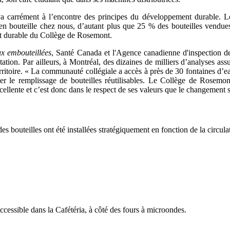
a carrément à l’encontre des principes du développement durable. Lor
e en bouteille chez nous, d’autant plus que 25 % des bouteilles vendu
t durable du Collège de Rosemont.
ux embouteillées
, Santé Canada et l'Agence canadienne d'inspection d
entation. Par ailleurs, à Montréal, des dizaines de milliers d’analyses as
territoire. « La communauté collégiale a accès à près de 30 fontaines d’
ter le remplissage de bouteilles réutilisables. Le Collège de Rosemont
t excellente et c’est donc dans le respect de ses valeurs que le change
es bouteilles ont été installées stratégiquement en fonction de la circulat
accessible dans la Cafétéria, à côté des fours à microondes.