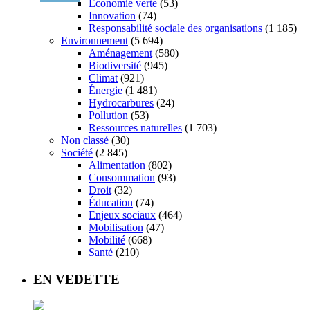
Économie verte
(53)
Innovation
(74)
Responsabilité sociale des organisations
(1 185)
Environnement
(5 694)
Aménagement
(580)
Biodiversité
(945)
Climat
(921)
Énergie
(1 481)
Hydrocarbures
(24)
Pollution
(53)
Ressources naturelles
(1 703)
Non classé
(30)
Société
(2 845)
Alimentation
(802)
Consommation
(93)
Droit
(32)
Éducation
(74)
Enjeux sociaux
(464)
Mobilisation
(47)
Mobilité
(668)
Santé
(210)
EN VEDETTE