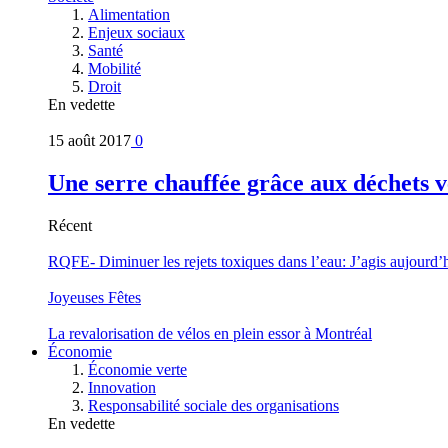
Alimentation
Enjeux sociaux
Santé
Mobilité
Droit
En vedette
15 août 2017
0
Une serre chauffée grâce aux déchets v
Récent
RQFE- Diminuer les rejets toxiques dans l’eau: J’agis aujourd’
Joyeuses Fêtes
La revalorisation de vélos en plein essor à Montréal
Économie
Économie verte
Innovation
Responsabilité sociale des organisations
En vedette