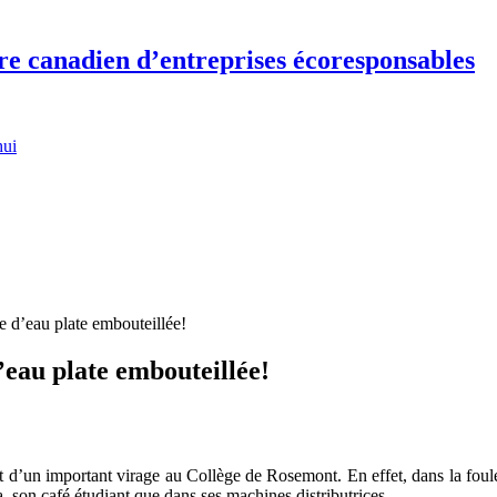
re canadien d’entreprises écoresponsables
hui
 d’eau plate embouteillée!
’eau plate embouteillée!
d’un important virage au Collège de Rosemont. En effet, dans la foulée
a, son café étudiant que dans ses machines distributrices.