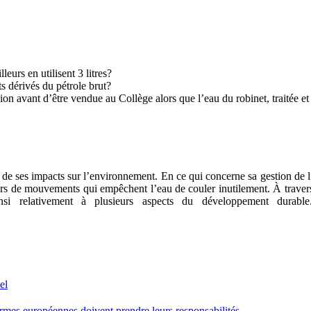
leurs en utilisent 3 litres?
its dérivés du pétrole brut?
ion avant d’être vendue au Collège alors que l’eau du robinet, traitée e
e ses impacts sur l’environnement. En ce qui concerne sa gestion de l’ea
s de mouvements qui empêchent l’eau de couler inutilement. À travers t
i relativement à plusieurs aspects du développement durable. 
el
firmes européennes doivent prendre leurs responsabilités