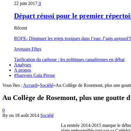
22 juin 2017
0
Départ réussi pour le premier répertoi
Récent
RQFE- Diminuer les rejets toxiques dans l’eau: J’agis aujourd’
Joyeuses Fêtes
Tarification du carbone : les politiques canadiennes en débat
Analyses
A propos
#Sauvons Gaïa Presse
Vous êtes :
Accueil
»
Société
»
Au Collège de Rosemont, plus une goutte
Au Collège de Rosemont, plus une goutte d
0
By
on
18 août 2014
Société
La rentrée 2014-2015 marque le début 
plate embouteillée tant par sa Cafétéri