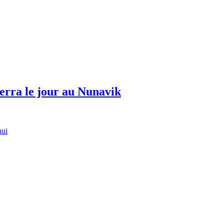
erra le jour au Nunavik
hui