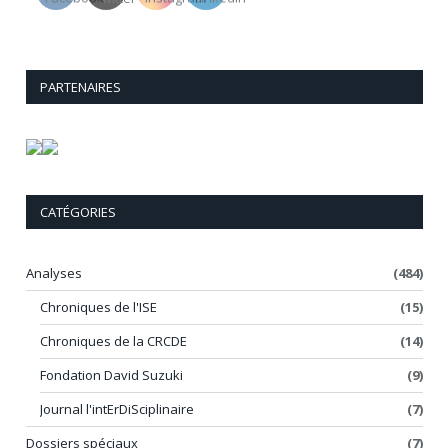
PARTENAIRES
CATÉGORIES
Analyses
(484)
Chroniques de l'ISE
(15)
Chroniques de la CRCDE
(14)
Fondation David Suzuki
(9)
Journal l'intErDiSciplinaire
(7)
Dossiers spéciaux
(7)