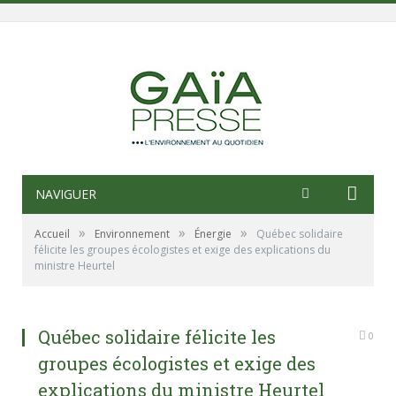
NAVIGUER
»
»
»
Accueil
Environnement
Énergie
Québec solidaire
félicite les groupes écologistes et exige des explications du
ministre Heurtel
Québec solidaire félicite les
0
groupes écologistes et exige des
explications du ministre Heurtel