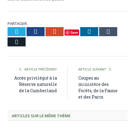
PARTAGER.
Twitter
Facebook
Google+
LinkedIn
Tumblr
Save
Courriel
ARTICLE PRÉCÉDENT
ARTICLE SUIVANT
Accès privilégié à la
Coupes au
Réserve naturelle
ministère des
de la Cumberland
Forêts, de la Faune
et des Parcs
ARTICLES SUR LE MÊME THÈME