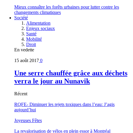
Mieux connaître les forêts urbaines pour lutter contre les
changements climatiques
Société
Alimentation
Enjeux sociaux
Santé
Mobilité
Droit
En vedette
15 août 2017
0
Une serre chauffée grâce aux déchets
verra le jour au Nunavik
Récent
RQFE- Diminuer les rejets toxiques dans l’eau: J’agis
aujourd’hui
Joyeuses Fêtes
La revalorisation de vélos en plein essor à Montréal