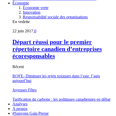
Économie
Économie verte
Innovation
Responsabilité sociale des organisations
En vedette
22 juin 2017
0
Départ réussi pour le premier
répertoire canadien d’entreprises
écoresponsables
Récent
RQFE- Diminuer les rejets toxiques dans l’eau: J’agis
aujourd’hui
Joyeuses Fêtes
Tarification du carbone : les politiques canadiennes en débat
Analyses
A propos
#Sauvons Gaïa Presse