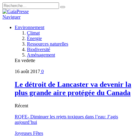
Naviguer
Environnement
Climat
Énergie
Ressources naturelles
Biodiversité
Aménagement
En vedette
16 août 2017
0
Le détroit de Lancaster va devenir la
plus grande aire protégée du Canada
Récent
RQFE- Diminuer les rejets toxiques dans l’eau: J’agis
aujourd’hui
Joyeuses Fêtes