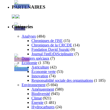
PARTENAIRES
Catégories
Analyses
(484)
Chroniques de l'ISE
(15)
Chroniques de la CRCDE
(14)
Fondation David Suzuki
(9)
Journal l'intErDiSciplinaire
(7)
Dossiers spéciaux
(7)
Économie
(1 378)
Agriculture
(42)
Économie verte
(53)
Innovation
(74)
Responsabilité sociale des organisations
(1 185)
Environnement
(5 694)
Aménagement
(580)
Biodiversité
(945)
Climat
(921)
Énergie
(1 481)
Hydrocarbures
(24)