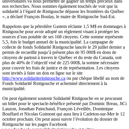
universitaires va nous permettre de gagner un temps précieux dans
nos recherches. Nous sommes également touchés de voir que la
solidarité à l’égard de Ristigouche dépasse les frontières du Québec
», a déclaré François Boulay, le maire de Ristigouche Sud-Est.
Rappelons que la pétrolière Gastem réclame 1,5 M$ en dommages à
Ristigouche pour avoir adopté un règlement visant à protéger les
sources d’eau potable de ses 168 citoyens. Cette somme représente
5,5, fois le budget annuel de la municipalité. La campagne de
collecte de fonds Solidarité Ristigouche lancée le 29 juillet dernier a
permis de recueillir jusqu’à présent plus de 95 000$ en dons de
citoyens de partout à travers le Québec et du reste du Canada, soit
plus de 40% de l’objectif visé de 225 000$, la somme nécessaire
pour couvrir les frais de justice et de représentation. Les citoyens
sont invités à faire un don en ligne sur le site
http://www.solidariteristigouche.ca
ou par chèque libellé au nom de
Fonds Solidarité Ristigouche et acheminé directement à la
municipalité.
On peut également soutenir Solidarité Ristigouche en se procurant
un billet pour le spectacle-bénéfice présenté par Dominic Breau, JiCi
Lauzon, Jonathan Painchaud, François Léveillée, Dominique
Bouffard et Nicolas Guimont qui aura lieu à Carleton-sur-Mer le 12
octobre prochain. On peut aussi suivre l’évolution du dossier de
Ristigouche sur les pages Facebook