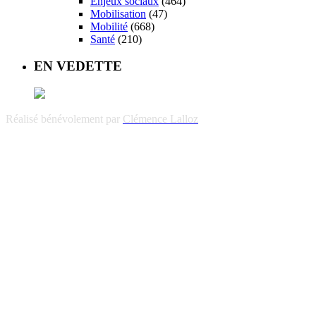
Enjeux sociaux
(464)
Mobilisation
(47)
Mobilité
(668)
Santé
(210)
EN VEDETTE
Réalisé bénévolement par
Clémence Lalloz