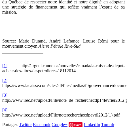
du Québec de respecter notre identité et notre dignité en adoptant
une stratégie de financement qui reflète vraiment l’esprit de sa
mission.
Source: Marie Durand, André Lafrance, Louise Rémi pour le
mouvement citoyen
Alerte Pétrole Rive-Sud
[1]
http://argent.canoe.ca/nouvelles/canada/la-caisse-de-depot-
achete-des-titres-de-petrolieres-18112014
[2]
https://www.lacaisse.com/sites/all/files/medias/fr/gouvernance/docum
[3]
http://www.irec.net/upload/File/note_de_recherchecdp14fevrier2012.
[4]
http://www.irec.net/upload/File/noterecherchecdpavril2012(1).pdf
Partager.
Twitter
Facebook
Google+
LinkedIn
Tumblr
Save