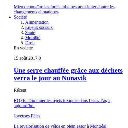
Mieux connaître les forêts urbaines pour lutter contre les
changements climatiques
Société
Alimentation
Enjeux sociaux
Santé
Mobilité
Droit
En vedette
15 août 2017
0
Une serre chauffée grâce aux déchets
verra le jour au Nunavik
Récent
RQFE- Diminuer les rejets toxiques dans l’eau: J’agis
aujourd’hui
Joyeuses Fêtes
La revalorisation de vélos en plein essor à Montréal