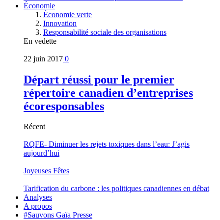
Économie
Économie verte
Innovation
Responsabilité sociale des organisations
En vedette
22 juin 2017
0
Départ réussi pour le premier
répertoire canadien d’entreprises
écoresponsables
Récent
RQFE- Diminuer les rejets toxiques dans l’eau: J’agis
aujourd’hui
Joyeuses Fêtes
Tarification du carbone : les politiques canadiennes en débat
Analyses
A propos
#Sauvons Gaïa Presse