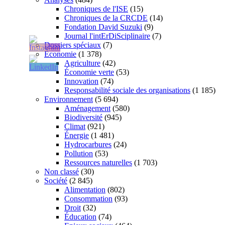
Chroniques de l'ISE
(15)
Chroniques de la CRCDE
(14)
Fondation David Suzuki
(9)
Journal l'intErDiSciplinaire
(7)
Dossiers spéciaux
(7)
Économie
(1 378)
Agriculture
(42)
Économie verte
(53)
Innovation
(74)
Responsabilité sociale des organisations
(1 185)
Environnement
(5 694)
Aménagement
(580)
Biodiversité
(945)
Climat
(921)
Énergie
(1 481)
Hydrocarbures
(24)
Pollution
(53)
Ressources naturelles
(1 703)
Non classé
(30)
Société
(2 845)
Alimentation
(802)
Consommation
(93)
Droit
(32)
Éducation
(74)