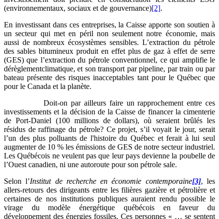
(environnementaux, sociaux et de gouvernance)
[2]
.
En investissant dans ces entreprises, la Caisse apporte son soutien à
un secteur qui met en péril non seulement notre économie, mais
aussi de nombreux écosystèmes sensibles. L’extraction du pétrole
des sables bitumineux produit en effet plus de gaz à effet de serre
(GES) que l’extraction du pétrole conventionnel, ce qui amplifie le
dérèglementclimatique, et son transport par pipeline, par train ou par
bateau présente des risques inacceptables tant pour le Québec que
pour le Canada et la planète.
Doit-on par ailleurs faire un rapprochement entre ces
investissements et la décision de la Caisse de financer la cimenterie
de Port-Daniel (100 millions de dollars), où seraient brûlés les
résidus de raffinage du pétrole? Ce projet, s’il voyait le jour, serait
l’un des plus polluants de l'histoire du Québec et ferait à lui seul
augmenter de 10 % les émissions de GES de notre secteur industriel.
Les Québécois ne veulent pas que leur pays devienne la poubelle de
l’Ouest canadien, ni une autoroute pour son pétrole sale.
Selon l’
Institut de recherche en économie contemporaine
[3]
, les
allers-retours des dirigeants entre les filières gazière et pétrolière et
certaines de nos institutions publiques auraient rendu possible le
virage du modèle énergétique québécois en faveur du
développement des énergies fossiles. Ces personnes « … se sentent