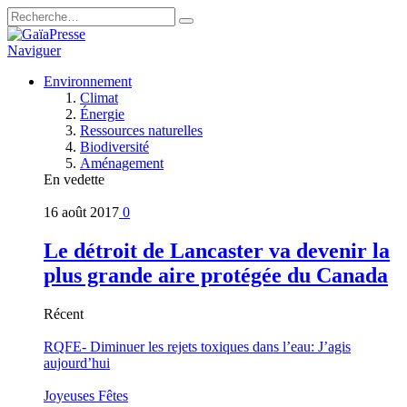
Naviguer
Environnement
Climat
Énergie
Ressources naturelles
Biodiversité
Aménagement
En vedette
16 août 2017
0
Le détroit de Lancaster va devenir la
plus grande aire protégée du Canada
Récent
RQFE- Diminuer les rejets toxiques dans l’eau: J’agis
aujourd’hui
Joyeuses Fêtes