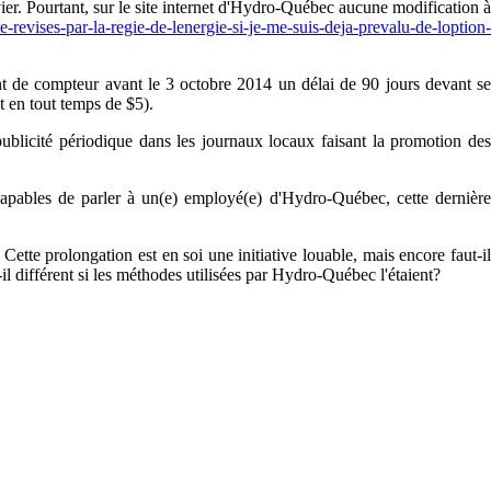
anvier. Pourtant, sur le site internet d'Hydro-Québec aucune modification à
e-revises-par-la-regie-de-lenergie-si-je-me-suis-deja-prevalu-de-loption-
nt de compteur avant le 3 octobre 2014 un délai de 90 jours devant se
t en tout temps de $5).
 publicité périodique dans les journaux locaux faisant la promotion des
ncapables de parler à un(e) employé(e) d'Hydro-Québec, cette dernière
Cette prolongation est en soi une initiative louable, mais encore faut-il
il différent si les méthodes utilisées par Hydro-Québec l'étaient?