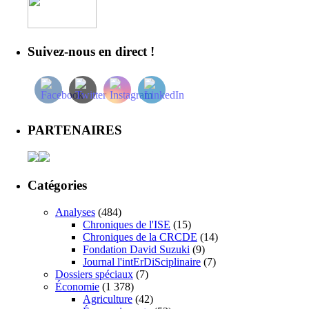
Suivez-nous en direct !
PARTENAIRES
Catégories
Analyses
(484)
Chroniques de l'ISE
(15)
Chroniques de la CRCDE
(14)
Fondation David Suzuki
(9)
Journal l'intErDiSciplinaire
(7)
Dossiers spéciaux
(7)
Économie
(1 378)
Agriculture
(42)