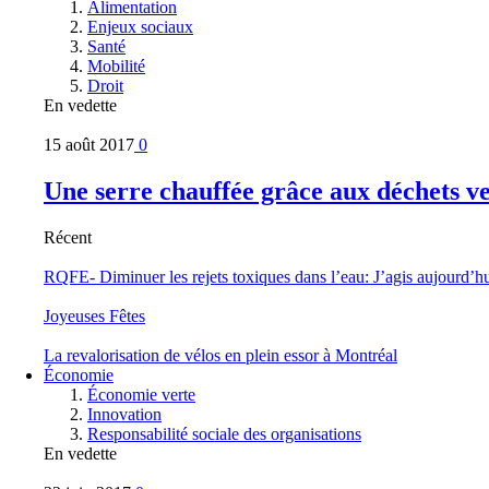
Alimentation
Enjeux sociaux
Santé
Mobilité
Droit
En vedette
15 août 2017
0
Une serre chauffée grâce aux déchets v
Récent
RQFE- Diminuer les rejets toxiques dans l’eau: J’agis aujourd’h
Joyeuses Fêtes
La revalorisation de vélos en plein essor à Montréal
Économie
Économie verte
Innovation
Responsabilité sociale des organisations
En vedette