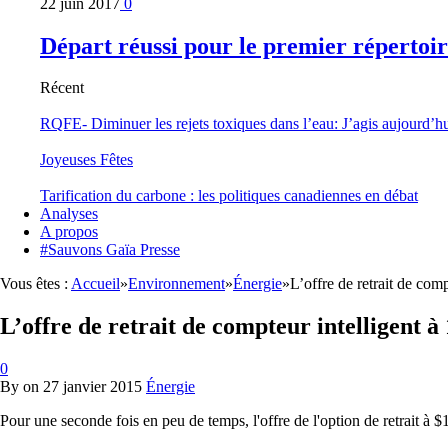
22 juin 2017
0
Départ réussi pour le premier répertoi
Récent
RQFE- Diminuer les rejets toxiques dans l’eau: J’agis aujourd’h
Joyeuses Fêtes
Tarification du carbone : les politiques canadiennes en débat
Analyses
A propos
#Sauvons Gaïa Presse
Vous êtes :
Accueil
»
Environnement
»
Énergie
»
L’offre de retrait de com
L’offre de retrait de compteur intelligent à
0
By
on
27 janvier 2015
Énergie
Pour une seconde fois en peu de temps, l'offre de l'option de retrait à $