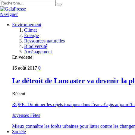
Naviguer
Environnement
Climat
Énergie
Ressources naturelles
Biodiversité
Aménagement
En vedette
16 août 2017
0
Le détroit de Lancaster va devenir la 
Récent
RQFE- Diminuer les rejets toxiques dans l’eau: J’agis aujourd’h
Joyeuses Fêtes
Mieux connaître les forêts urbaines pour lutter contre les change
Société