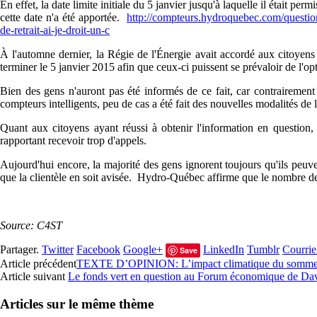
En effet, la date limite initiale du 5 janvier jusqu'à laquelle il était pe
cette date n'a été apportée.
http://compteurs.hydroquebec.com/questions-
de-retrait-ai-je-droit-un-c
À l'automne dernier, la Régie de l'Énergie avait accordé aux citoyen
terminer le 5 janvier 2015 afin que ceux-ci puissent se prévaloir de l'op
Bien des gens n'auront pas été informés de ce fait, car contrairement 
compteurs intelligents, peu de cas a été fait des nouvelles modalités de l'
Quant aux citoyens ayant réussi à obtenir l'information en question, 
rapportant recevoir trop d'appels.
Aujourd'hui encore, la majorité des gens ignorent toujours qu'ils peuven
que la clientèle en soit avisée. Hydro-Québec affirme que le nombre de c
Source: C4ST
Partager.
Twitter
Facebook
Google+
LinkedIn
Tumblr
Courrie
Save
Article précédent
TEXTE D’OPINION: L’impact climatique du somme
Article suivant
Le fonds vert en question au Forum économique de Da
Articles sur le même thème