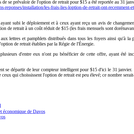
rmis de se prévaloir de l'option de retrait pour $15 a été reportée au 31 j
reponses/installation/les-frais-lies-loption-de-retrait-ont-recemment-et
s ayant subi le déploiement et à ceux ayant reçu un avis de changeme
tion de retrait à un coût réduit de $15 (les frais mensuels sont dorénavan
aux lettres et pamphlets distribués dans tous les foyers ainsi qu'à la
option de retrait établies par la Régie de l'Énergie.
plusieurs d'entre eux n'ont pu bénéficier de cette offre, ayant été i
t se départir de leur compteur intelligent pour $15 d'ici le 31 janvier. 
eux qui choississent l'option de retrait est peu élevé; ce nombre serait-
l
t économique de Davos
vos