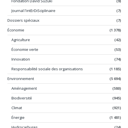
Fondation David Suzuki
(9)
Journal l'intErDiSciplinaire
(7)
Dossiers spéciaux
(7)
Économie
(1 378)
Agriculture
(42)
Économie verte
(53)
Innovation
(74)
Responsabilité sociale des organisations
(1 185)
Environnement
(5 694)
Aménagement
(580)
Biodiversité
(945)
Climat
(921)
Énergie
(1 481)
Hydrocarbures
(24)