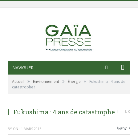
NAVIGUER
»
»
»
Accueil
Environnement
Énergie
Fukushima : 4 ans de
catastrophe !
Fukushima : 4 ans de catastrophe !
0
BY
ON
11 MARS 2015
ÉNERGIE