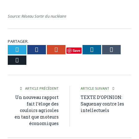
Source: Réseau Sortir du nucléaire
PARTAGER.
Twitter
Facebook
Google+
LinkedIn
Tumblr
Save
Courriel
ARTICLE PRÉCÉDENT
ARTICLE SUIVANT
Un nouveau rapport
TEXTE D’OPINION:
fait l’éloge des
Saguenay contre les
couloirs agricoles
intellectuels
en tant que moteurs
économiques