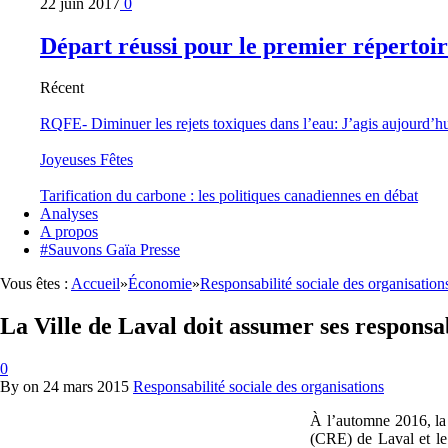
22 juin 2017
0
Départ réussi pour le premier répertoi
Récent
RQFE- Diminuer les rejets toxiques dans l’eau: J’agis aujourd’h
Joyeuses Fêtes
Tarification du carbone : les politiques canadiennes en débat
Analyses
A propos
#Sauvons Gaïa Presse
Vous êtes :
Accueil
»
Économie
»
Responsabilité sociale des organisation
La Ville de Laval doit assumer ses responsa
0
By
on
24 mars 2015
Responsabilité sociale des organisations
À l’automne 2016, la 
(CRE) de Laval et le