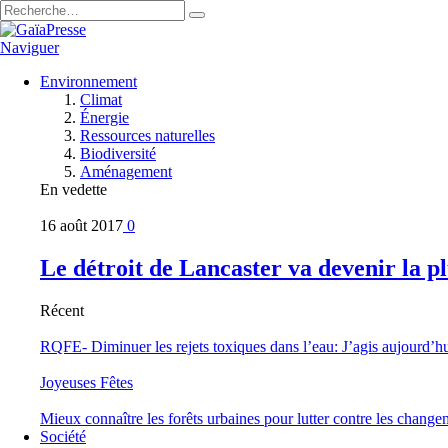
Naviguer
Environnement
Climat
Énergie
Ressources naturelles
Biodiversité
Aménagement
En vedette
16 août 2017
0
Le détroit de Lancaster va devenir la 
Récent
RQFE- Diminuer les rejets toxiques dans l’eau: J’agis aujourd’h
Joyeuses Fêtes
Mieux connaître les forêts urbaines pour lutter contre les change
Société