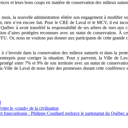
ences et leurs bons coups en matière de conservation des milieux naturel
mois, la nouvelle administration réitère son engagement à modifier son
 rien n’est encore fait. Pour le CRE de Laval et le MCV, il est incon
 Québec à avoir transféré la responsabilité de ses arbres de rues aux 
tion d’aires protégées reconnues avec un statut de conservation. À cet
. Or, nous ne voulons pas donner aux participants de cette grande con
à s’investir dans la conservation des milieux naturels et dans la prote
ntrepris pour corriger la situation. Pour y parvenir, la Ville de La
ir protégé entre 7% et 9% de son territoire avec un statut de conserva
 la Ville de Laval de nous faire des promesses durant cette conférence 
l
 le «crash» de la civilisation
t francophonie : Philippe Couillard renforce le partenariat du Québec 