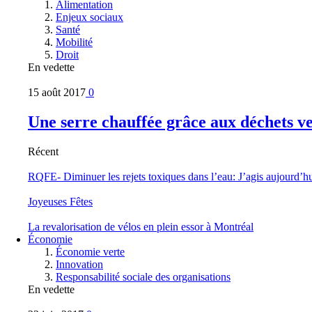
Alimentation
Enjeux sociaux
Santé
Mobilité
Droit
En vedette
15 août 2017
0
Une serre chauffée grâce aux déchets v
Récent
RQFE- Diminuer les rejets toxiques dans l’eau: J’agis aujourd’h
Joyeuses Fêtes
La revalorisation de vélos en plein essor à Montréal
Économie
Économie verte
Innovation
Responsabilité sociale des organisations
En vedette