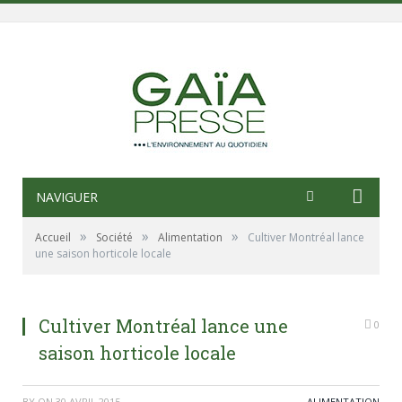
NAVIGUER
»
»
»
Accueil
Société
Alimentation
Cultiver Montréal lance
une saison horticole locale
Cultiver Montréal lance une
0
saison horticole locale
BY
ON
30 AVRIL 2015
ALIMENTATION