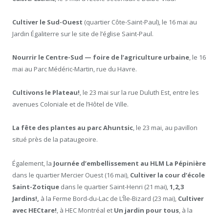
Cultiver le Sud-Ouest
(quartier Côte-Saint-Paul), le 16 mai au
Jardin Égaliterre sur le site de l’église Saint-Paul.
Nourrir le Centre-Sud — foire de l’agriculture urbaine
, le 16
mai au Parc Médéric-Martin, rue du Havre.
Cultivons le Plateau!
, le 23 mai sur la rue Duluth Est, entre les
avenues Coloniale et de l’Hôtel de Ville.
La fête des plantes au parc Ahuntsic
, le 23 mai, au pavillon
situé près de la pataugeoire.
Également, la
Journée d’embellissement au HLM La Pépinière
dans le quartier Mercier Ouest (16 mai),
Cultiver la cour d’école
Saint-Zotique
dans le quartier Saint-Henri (21 mai),
1,2,3
Jardins!,
à la Ferme Bord-du-Lac de L’Île-Bizard (23 mai),
Cultiver
avec HECtare!
, à HEC Montréal et
Un jardin pour tous
, à la