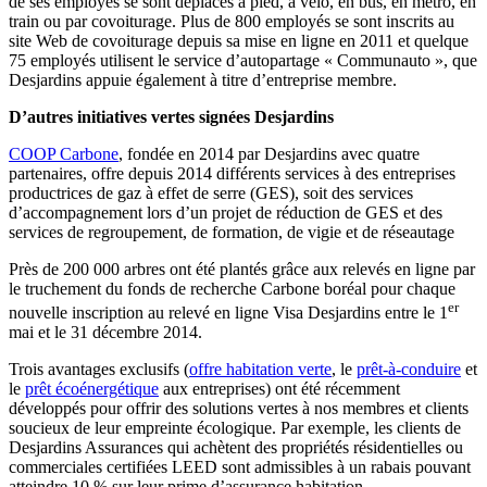
de ses employés se sont déplacés à pied, à vélo, en bus, en métro, en
train ou par covoiturage. Plus de 800 employés se sont inscrits au
site Web de covoiturage depuis sa mise en ligne en 2011 et quelque
75 employés utilisent le service d’autopartage « Communauto », que
Desjardins appuie également à titre d’entreprise membre.
D’autres initiatives vertes signées Desjardins
COOP Carbone
, fondée en 2014 par Desjardins avec quatre
partenaires, offre depuis 2014 différents services à des entreprises
productrices de gaz à effet de serre (GES), soit des services
d’accompagnement lors d’un projet de réduction de GES et des
services de regroupement, de formation, de vigie et de réseautage
Près de 200 000 arbres ont été plantés grâce aux relevés en ligne par
le truchement du fonds de recherche Carbone boréal pour chaque
er
nouvelle inscription au relevé en ligne Visa Desjardins entre le 1
mai et le 31 décembre 2014.
Trois avantages exclusifs (
offre habitation verte
, le
prêt-à-conduire
et
le
prêt écoénergétique
aux entreprises) ont été récemment
développés pour offrir des solutions vertes à nos membres et clients
soucieux de leur empreinte écologique. Par exemple, les clients de
Desjardins Assurances qui achètent des propriétés résidentielles ou
commerciales certifiées LEED sont admissibles à un rabais pouvant
atteindre 10 % sur leur prime d’assurance habitation.