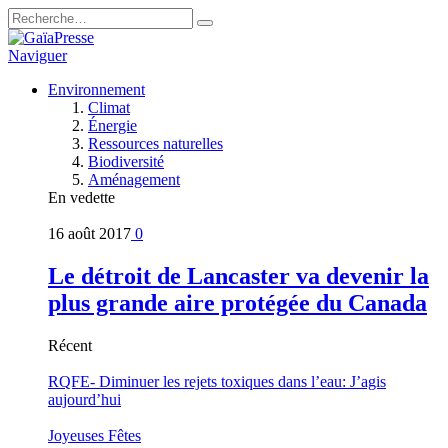
Naviguer
Environnement
Climat
Énergie
Ressources naturelles
Biodiversité
Aménagement
En vedette
16 août 2017
0
Le détroit de Lancaster va devenir la
plus grande aire protégée du Canada
Récent
RQFE- Diminuer les rejets toxiques dans l’eau: J’agis
aujourd’hui
Joyeuses Fêtes