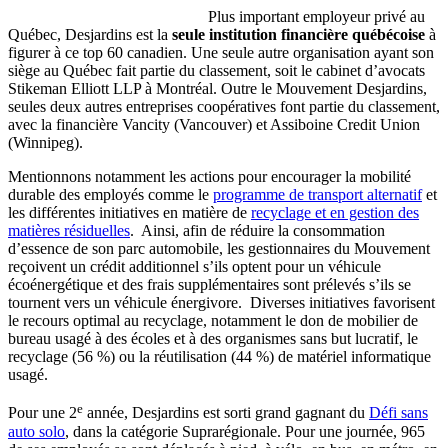
Plus important employeur privé au
Québec, Desjardins est la
seule institution financière québécoise
à
figurer à ce top 60 canadien. Une seule autre organisation ayant son
siège au Québec fait partie du classement, soit le cabinet d’avocats
Stikeman Elliott LLP à Montréal. Outre le Mouvement Desjardins,
seules deux autres entreprises coopératives font partie du classement,
avec la financière Vancity (Vancouver) et Assiboine Credit Union
(Winnipeg).
Mentionnons notamment les actions pour encourager la mobilité
durable des employés comme le
programme de transport alternatif
et
les différentes initiatives en matière de
recyclage et en gestion des
matières résiduelles
. Ainsi, afin de réduire la consommation
d’essence de son parc automobile, les gestionnaires du Mouvement
reçoivent un crédit additionnel s’ils optent pour un véhicule
écoénergétique et des frais supplémentaires sont prélevés s’ils se
tournent vers un véhicule énergivore. Diverses initiatives favorisent
le recours optimal au recyclage, notamment le don de mobilier de
bureau usagé à des écoles et à des organismes sans but lucratif, le
recyclage (56 %) ou la réutilisation (44 %) de matériel informatique
usagé.
e
Pour une 2
année, Desjardins est sorti grand gagnant du
Défi sans
auto solo
, dans la catégorie Suprarégionale. Pour une journée, 965