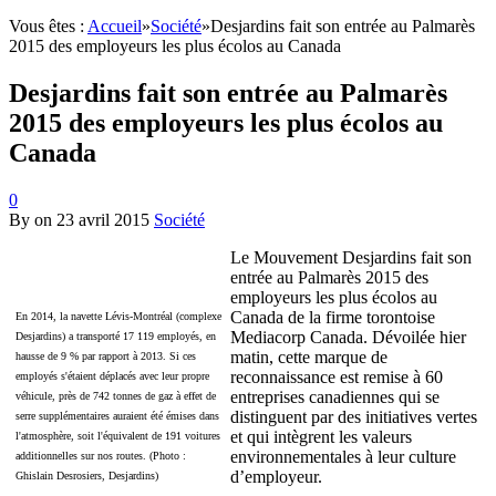
Vous êtes :
Accueil
»
Société
»
Desjardins fait son entrée au Palmarès
2015 des employeurs les plus écolos au Canada
Desjardins fait son entrée au Palmarès
2015 des employeurs les plus écolos au
Canada
0
By
on
23 avril 2015
Société
Le Mouvement Desjardins fait son
entrée au Palmarès 2015 des
employeurs les plus écolos au
Canada de la firme torontoise
En 2014, la navette Lévis-Montréal (complexe
Mediacorp Canada. Dévoilée hier
Desjardins) a transporté 17 119 employés, en
matin, cette marque de
hausse de 9 % par rapport à 2013. Si ces
reconnaissance est remise à 60
employés s'étaient déplacés avec leur propre
entreprises canadiennes qui se
véhicule, près de 742 tonnes de gaz à effet de
distinguent par des initiatives vertes
serre supplémentaires auraient été émises dans
et qui intègrent les valeurs
l'atmosphère, soit l'équivalent de 191 voitures
environnementales à leur culture
additionnelles sur nos routes. (Photo :
d’employeur.
Ghislain Desrosiers, Desjardins)