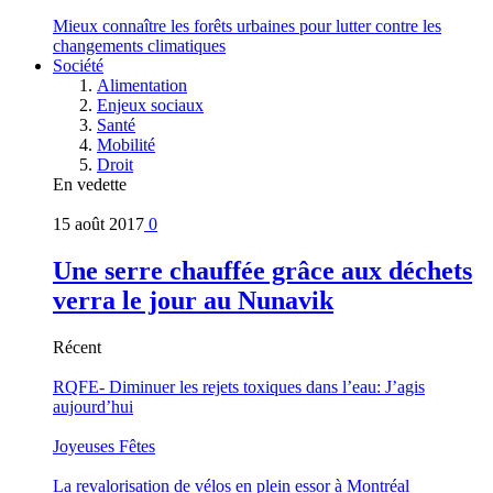
Mieux connaître les forêts urbaines pour lutter contre les
changements climatiques
Société
Alimentation
Enjeux sociaux
Santé
Mobilité
Droit
En vedette
15 août 2017
0
Une serre chauffée grâce aux déchets
verra le jour au Nunavik
Récent
RQFE- Diminuer les rejets toxiques dans l’eau: J’agis
aujourd’hui
Joyeuses Fêtes
La revalorisation de vélos en plein essor à Montréal