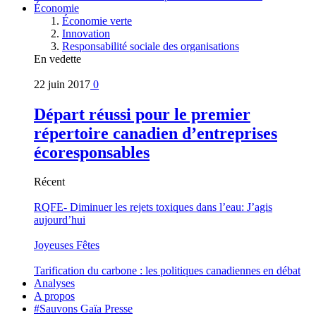
Économie
Économie verte
Innovation
Responsabilité sociale des organisations
En vedette
22 juin 2017
0
Départ réussi pour le premier
répertoire canadien d’entreprises
écoresponsables
Récent
RQFE- Diminuer les rejets toxiques dans l’eau: J’agis
aujourd’hui
Joyeuses Fêtes
Tarification du carbone : les politiques canadiennes en débat
Analyses
A propos
#Sauvons Gaïa Presse