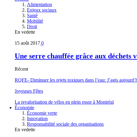
Alimentation
Enjeux sociaux
Santé
Mobilité
Droit
En vedette
15 août 2017
0
Une serre chauffée grâce aux déchets v
Récent
RQFE- Diminuer les rejets toxiques dans l’eau: J’agis aujourd’
Joyeuses Fêtes
La revalorisation de vélos en plein essor à Montréal
Économie
Économie verte
Innovation
Responsabilité sociale des organisations
En vedette