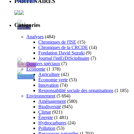
PARTENAIRES
Catégories
Analyses
(484)
Chroniques de l'ISE
(15)
Chroniques de la CRCDE
(14)
Fondation David Suzuki
(9)
Journal l'intErDiSciplinaire
(7)
Dossiers spéciaux
(7)
Économie
(1 378)
Agriculture
(42)
Économie verte
(53)
Innovation
(74)
Responsabilité sociale des organisations
(1 185)
Environnement
(5 694)
Aménagement
(580)
Biodiversité
(945)
Climat
(921)
Énergie
(1 481)
Hydrocarbures
(24)
Pollution
(53)
Ressources naturelles
(1 703)