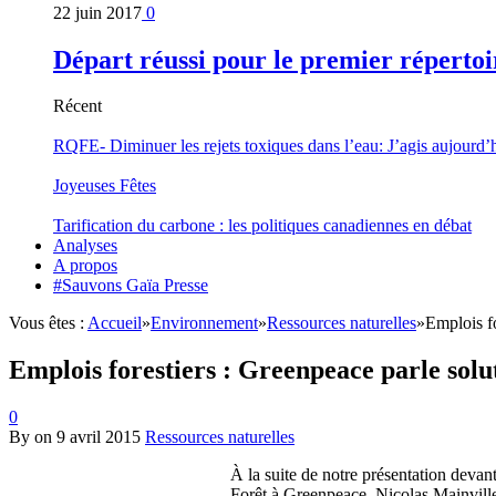
22 juin 2017
0
Départ réussi pour le premier répertoi
Récent
RQFE- Diminuer les rejets toxiques dans l’eau: J’agis aujourd’
Joyeuses Fêtes
Tarification du carbone : les politiques canadiennes en débat
Analyses
A propos
#Sauvons Gaïa Presse
Vous êtes :
Accueil
»
Environnement
»
Ressources naturelles
»
Emplois f
Emplois forestiers : Greenpeace parle sol
0
By
on
9 avril 2015
Ressources naturelles
À la suite de notre présentation devan
Forêt à Greenpeace, Nicolas Mainville,