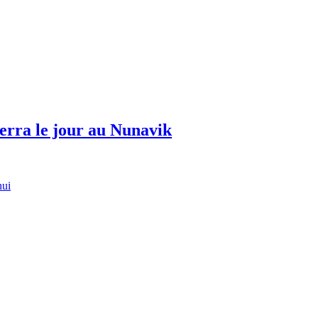
erra le jour au Nunavik
hui