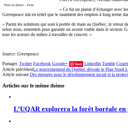
Photo de @beros – Flickr
« Ce fut un plaisir d’échanger avec le
Greenpeace mit en relief que le maintient des emplois à long terme dans 
« Parmi les solutions qui sont à portée de main au Québec, le retour de 
selon nous, essentiels pour garantir un avenir viable dans le secteur.
tous les acteurs du milieu à travailler de concert. »
Source: Greenpeace
Partager.
Twitter
Facebook
Google+
LinkedIn
Tumblr
Courri
Save
Article précédent
Le gouvernement du Québec dévoile le Plan Nord à l
Article suivant
Des mesures pour le développement social et la protec
Articles sur le même thème
L’UQAR explorera la forêt boréale en 