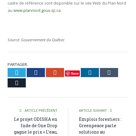
cadre de référence sont disponible sur le site Web du Plan Nord
au
www.plannord.gouv.qc.ca
.
Source: Gouvernement du Québec
PARTAGER.
Twitter
Facebook
Google+
LinkedIn
Tumblr
Save
Courriel
ARTICLE PRÉCÉDENT
ARTICLE SUIVANT
Le projet ODISHA en
Emplois forestiers :
Inde de One Drop
Greenpeace parle
gagne le prix « L’eau,
solutions au